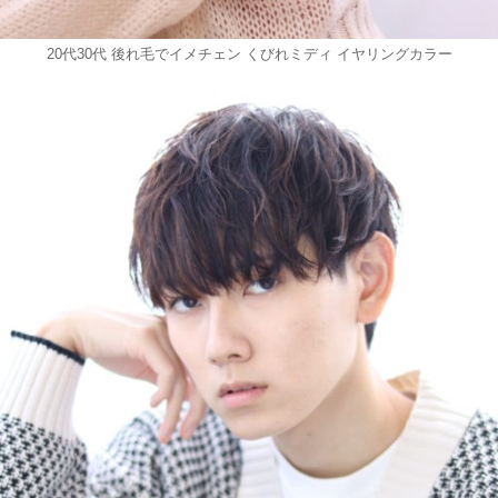
20代30代 後れ毛でイメチェン くびれミディ イヤリングカラー