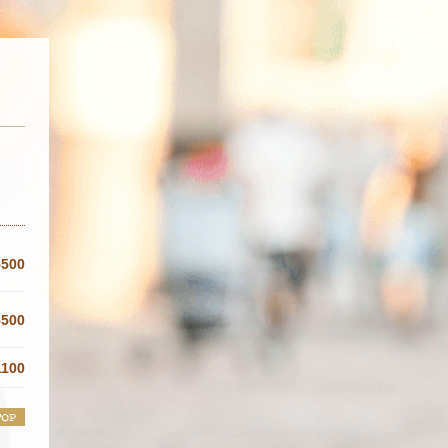
5500
5500
1100