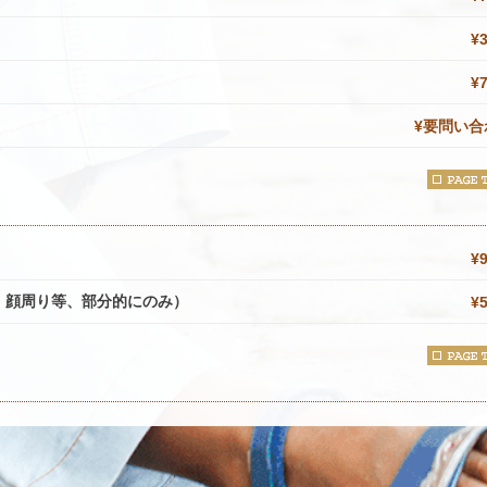
¥
¥
¥要問い合
¥
・顔周り等、部分的にのみ）
¥
¥22
ント
¥