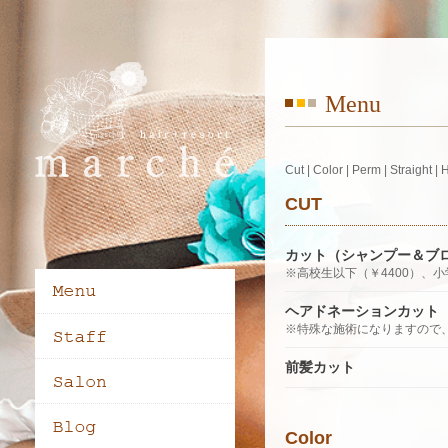
Menu
Cut
|
Color
|
Perm
|
Straight
|
CUT
カット（シャンプー＆ブ
※高校生以下（￥4400）、小
ヘアドネーションカット
※特殊な施術になりますので
前髪カット
Color