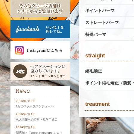
ポイントパーマ
ストレートパーマ
特殊パーマ
straight
縮毛矯正
ポイント縮毛矯正（前髪
2026年7月8日
treatment
8月のスタッフスケジュール
2026年7月1日
トリートメント
求人情報への応募・見学申込み
2026年7月1日
サブリミックトリートメ
新店舗・【shirof ikebukuro/シロフ