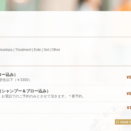
Headspa
|
Treatment
|
Exte
|
Set
|
Other
ロー込み）
¥
学生以下（￥3300）
（シャンプー＆ブロー込み）
¥
、お電話でのご予約のみとさせて頂きます。＊要予約。
¥