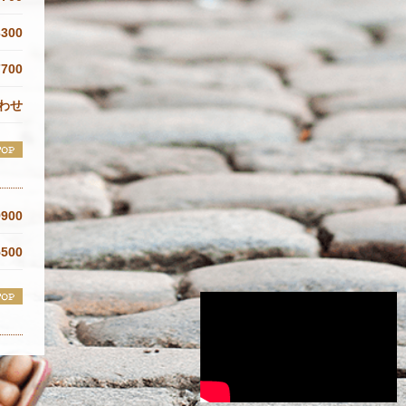
3300
7700
わせ
9900
5500
00～
4400