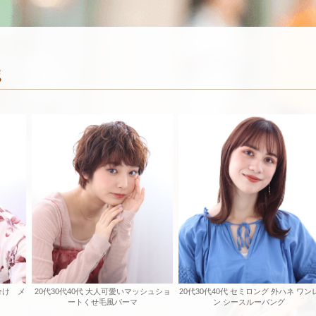
g
分け メ
20代30代40代 大人可愛いマッシュショ
20代30代40代 セミロング 外ハネ ワン
ートくせ毛風パーマ
ン シースルーバング