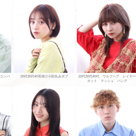
けコンパ
20代30代40耳掛け小顔丸みボブ
20代30代40代 ウルフヘア レイヤー
カット マッシュ バング