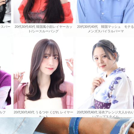
ンスパー
20代30代40代 韓国風小顔レイヤーカッ
20代30代40代 韓国マッシュ モテる
ト/シースルーバング
メンズスパイラルパーマ
ブルフ
20代30代40代 うるつや くびれ レイヤー
20代30代40代 浴衣アレンジ大人かわ
カット
いアップスタイル