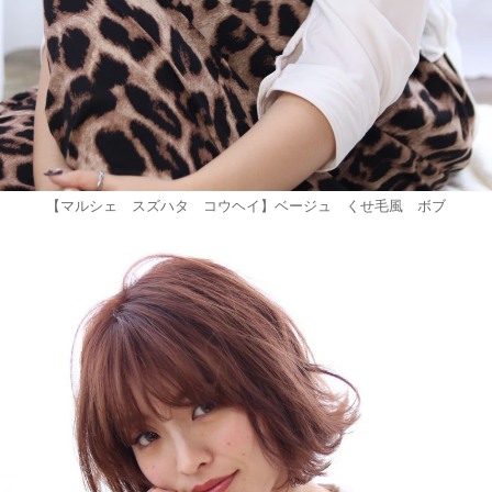
【マルシェ スズハタ コウヘイ】ベージュ くせ毛風 ボブ