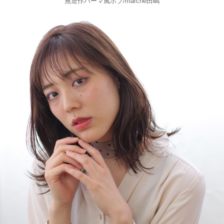
無造作パーマ風ボブ/marche田嶋