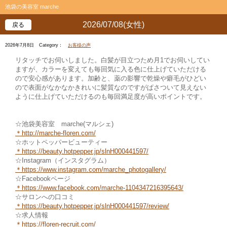
池袋の美容室 marche
2026/07/08(女性)
戻る
2026年7月8日
Category：
お客様の声
リタッチでお伺いしました。白髪が目立つため月1でお伺いしてい
ますが、カラーを変えても毎回気に入る色に仕上げていただける
ので安心感があります。加齢と、薬の影響で乾燥や癖毛がひどい
ので表面がなかなかきれいに髪質なのですがぱさついて見えない
ように仕上げていただけるのも毎回満足度が高いポイントです。
☆池袋美容室 marche(マルシェ)
＊
http://marche-floren.com/
☆ホットペッパービューティー
＊
https://beauty.hotpepper.jp/slnH000441597/
☆Instagram（インスタグラム）
＊
https://www.instagram.com/marche_photogallery/
☆Facebookページ
＊https://www.facebook.com/marche
-1104347216395643/
☆サロンへの口コミ
＊https://beauty.hotpepper.jp/slnH000441597/review/
☆求人情報
＊https://floren-recruit.com/