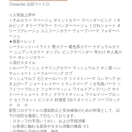
◎marche 注目ワード◎
☆人気急上昇中
くすみカラー ラベージュ ポイントカラー ラベンダーピンク くす
みピンク オリーブカラー ラベンダーベージュ くびれショート オ
リーブグレージュ ユニコーンカラー ウェーブパーマ フォギーベ
ージュ
★最新トレンド
シークレットハイライト 艶カラー 暖色系カラー ナチュラルカラ
ー ニュアンスカラー オンブレ ピンクラベンダー 耳かけ 外人風カ
ラー オレンジカラー
☆流行スタイル
シルバーアッシュ イヤリングカラー マッシュウルフ オン眉 ハン
サムショート シースルーバング ロブ
マッシュウルフ 七三オールバック ツイストパーマ コンマヘア か
き上げヘア ショートレイヤー トランクスヘア くせ毛風パーマ ソ
フトツーブロック フェザーマッシュ ワイルドアップバング サイ
ドパートショート テクノ クラウドマッシュ ワイルドツーブロッ
ク セミウエット ビジネス 好感度 1分スタイリング ツーブロック
※ ※ ※
新型コロナウイルス感染防止と安全確保のための対策として、以
下の項目を徹底して行なっております。
・スタッフの手洗いうがい、および手指消毒
・お客様に触れる器具やタオル消毒の徹底 ※1
・定期的な店内の消毒、換気