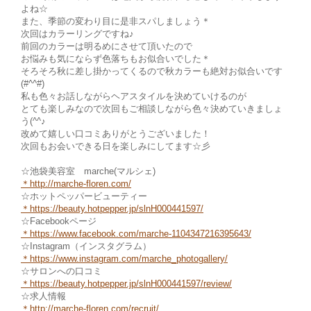
よね☆
また、季節の変わり目に是非スパしましょう＊
次回はカラーリングですね♪
前回のカラーは明るめにさせて頂いたので
お悩みも気にならず色落ちもお似合いでした＊
そろそろ秋に差し掛かってくるので秋カラーも絶対お似合いです
(#^^#)
私も色々お話しながらヘアスタイルを決めていけるのが
とても楽しみなので次回もご相談しながら色々決めていきましょ
う(^^♪
改めて嬉しい口コミありがとうございました！
次回もお会いできる日を楽しみにしてます☆彡
☆池袋美容室 marche(マルシェ)
＊
http://marche-floren.com/
☆ホットペッパービューティー
＊
https://beauty.hotpepper.jp/slnH000441597/
☆Facebookページ
＊https://www.facebook.com/marche
-1104347216395643/
☆Instagram（インスタグラム）
＊
https://www.instagram.com/marche_photogallery/
☆サロンへの口コミ
＊https://beauty.hotpepper.jp/slnH000441597/review/
☆求人情報
＊http://marche-fl
oren.com/recruit/