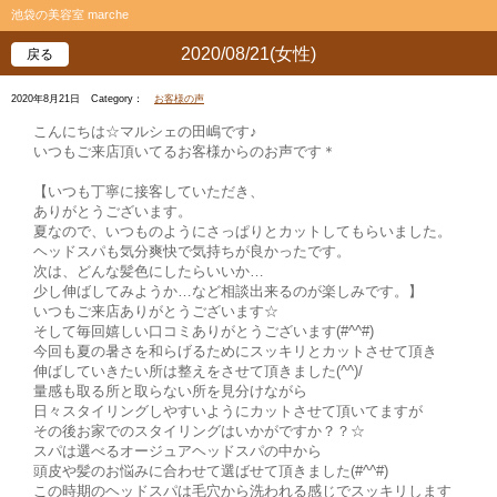
池袋の美容室 marche
2020/08/21(女性)
戻る
2020年8月21日
Category：
お客様の声
こんにちは☆マルシェの田嶋です♪
いつもご来店頂いてるお客様からのお声です＊
【いつも丁寧に接客していただき、
ありがとうございます。
夏なので、いつものようにさっぱりとカットしてもらいました。
ヘッドスパも気分爽快で気持ちが良かったです。
次は、どんな髪色にしたらいいか…
少し伸ばしてみようか…など相談出来るのが楽しみです。】
いつもご来店ありがとうございます☆
そして毎回嬉しい口コミありがとうございます(#^^#)
今回も夏の暑さを和らげるためにスッキリとカットさせて頂き
伸ばしていきたい所は整えをさせて頂きました(^^)/
量感も取る所と取らない所を見分けながら
日々スタイリングしやすいようにカットさせて頂いてますが
その後お家でのスタイリングはいかがですか？？☆
スパは選べるオージュアヘッドスパの中から
頭皮や髪のお悩みに合わせて選ばせて頂きました(#^^#)
この時期のヘッドスパは毛穴から洗われる感じでスッキリします