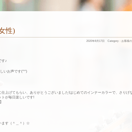
7(女性)
2020年8月17日
Category：
お客様の
す♪
いお声です(^^)
に仕上げてもらい、ありがとうございました!はじめてのインナーカラーで、さりげ
トが毎日楽しいです!
】
います（＾＿＾）☆