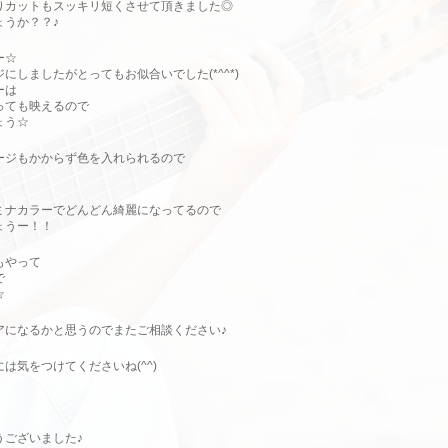
りカットもスッキリ短くさせて頂きました◎
ょうか？？♪
ー☆
しましたがとってもお似合いでした(*^^*)
ーは
っても映えるので
ょう☆
ージもかからず色を入れられるので
ミナカラーでどんどん綺麗になってるので
ょうー！！
もやって
で
☆
アになるかと思うのでまたご相談ください♪
は気をつけてくださいね(^^)
うございました♪