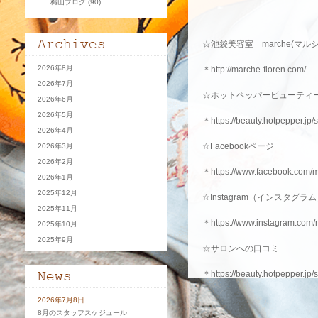
穐山ブログ
(90)
☆池袋美容室 marche(マルシ
2026年8月
＊
http://marche-floren.com/
2026年7月
☆ホットペッパービューティ
2026年6月
2026年5月
＊
https://beauty.hotpepper.j
2026年4月
☆Facebookページ
2026年3月
2026年2月
＊https://www.facebook.com/
2026年1月
2025年12月
☆Instagram（インスタグラ
2025年11月
＊
https://www.instagram.com/
2025年10月
2025年9月
☆サロンへの口コミ
＊https://beauty.hotpepper.jp
☆求人情報
2026年7月8日
8月のスタッフスケジュール