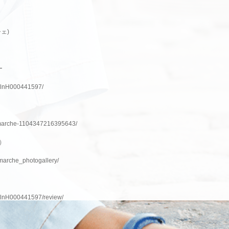
ェ)
ー
p/slnH000441597/
marche
-1104347216395643/
ム）
marche_photogallery/
/slnH000441597/review/