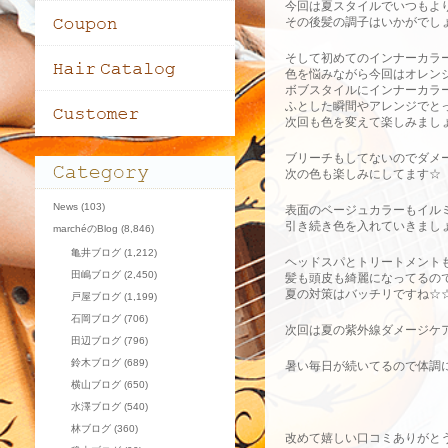
今回は夏スタイルでいつもよ
その後髪の調子はいかがでし
そして初めてのインナーカラ
色を悩みながら今回はオレンジに
ボブスタイルにインナーカラ
ふとした瞬間やアレンジでと
次回も色を変えて楽しみまし
ブリーチもしてないのでダメ
次の色も楽しみにしてます☆
News
(103)
表面のベージュカラーもイル
引き続き色を入れていきまし
marchéのBlog
(8,846)
亀井ブログ
(1,212)
ヘッドスパとトリートメント
田嶋ブログ
(2,450)
髪も頭皮も綺麗になってるの
夏の対策はバッチリですね☆
戸屋ブログ
(1,199)
石岡ブログ
(706)
次回は夏の紫外線ダメージケ
田辺ブログ
(796)
鈴木ブログ
(689)
暑い毎日が続いてるので体調に
横山ブログ
(650)
水澤ブログ
(540)
林ブログ
(360)
改めて嬉しい口コミありがと