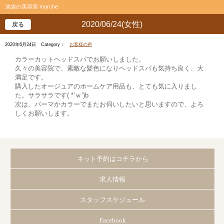
池袋の美容室 marche
2020/06/24(女性)
戻る
2020年6月24日
Category：
お客様の声
カラーカットヘッドスパでお願いしました。
久々の美容院で、素敵な髪色になりヘッドスパも気持ち良く、大
満足です。
購入したオージュアのホームケア用品も、とても気に入りまし
た。サラサラです( *’ｗ’)b
次は、パーマかカラーでまたお伺いしたいと思いますので、よろ
しくお願いします。
ネット予約はコチラから
求人情報
スタッフスケジュール
Facebook