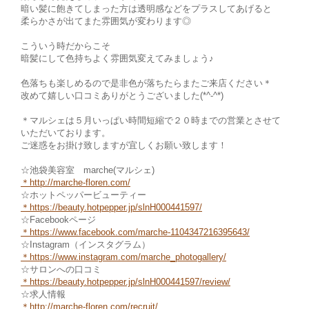
暗い髪に飽きてしまった方は透明感などをプラスしてあげると
柔らかさが出てまた雰囲気が変わります◎
こういう時だからこそ
暗髪にして色持ちよく雰囲気変えてみましょう♪
色落ちも楽しめるので是非色が落ちたらまたご来店ください＊
改めて嬉しい口コミありがとうございました(*^-^*)
＊マルシェは５月いっぱい時間短縮で２０時までの営業とさせて
いただいております。
ご迷惑をお掛け致しますが宜しくお願い致します！
☆池袋美容室 marche(マルシェ)
＊
http://marche-floren.com/
☆ホットペッパービューティー
＊
https://beauty.hotpepper.jp/slnH000441597/
☆Facebookページ
＊https://www.facebook.com/marche
-1104347216395643/
☆Instagram（インスタグラム）
＊
https://www.instagram.com/marche_photogallery/
☆サロンへの口コミ
＊https://beauty.hotpepper.jp/slnH000441597/review/
☆求人情報
＊http://marche-fl
oren.com/recruit/