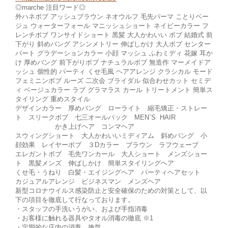
◎marche 注目ワード◎
外ハネボブ アッシュブラウン ネオウルフ 毛先パーマ ことりベー
ジュ ウォーターフォール マニッシュショート ネイビーカラー フ
レンチボブ ワンサイドショート 黒髪 大人かわいい ボブ 結婚式 前
下がり 斜めバング アシンメトリー 伸ばしかけ 大人ボブ センター
パート グラデーションカラー 小顔 マッシュ ふわミディ 花嫁 耳か
け 厚めバング 前下がりボブ ナチュラルボブ 無造作 マーメイドア
ッシュ 個性的 パーティ くせ毛風 ヘアアレンジ クラシカル モード
フェミニンボブ ルーズ 二次会 ブライダル 似合わせカット セミデ
ィ ベージュカラー ラブ グラマラス カール トリートメント 簡単ス
タイリング 重めスタイル
デザインカラー 厚めバング ローライト 縮毛矯正・ストレー
ト スリークボブ 七三オールバック MEN`S HAIR
かき上げヘア コンマヘア
スウィングショート 大人かわいいミディアム 斜めバング 小
顔効果 レイヤーボブ ３Dカラー ブラウン ラフウェーブ
エレガントボブ 毛先ワンカール 大人ショート メンズショー
ト 黒髪メンズ 伸ばしかけ 簡単スタイリングヘア
くせ毛・うねり 白髪・エイジングヘア パーティヘアセット
カジュアルアレンジ ビジネスマン メンズヘア
新型コロナウイルス感染防止と安全確保のための対策として、以
下の項目を徹底して行なっております。
・スタッフの手洗いうがい、および手指消毒
・お客様に触れる器具やタオル消毒の徹底 ※1
・定期的な店内の消毒、換気