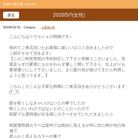
池袋の美容室 marche
2020/5/7(女性)
戻る
2020年5月7日
Category：
お客様の声
こんにちは☆マルシェの田嶋です♪
初めてご来店頂いたお客様に嬉しい口コミ頂きましたので
ご紹介させて頂きます♪
【このご時世突然の予約対応して下さり有難うございました。言
葉足らずの要望にもかかわらず優しく聞いて下さり、仕上がりも
要望通りにして下さいました。また髪の色が抜けてきたら利用し
ようと思ってます。】
こちらこそこんな大変な時期にご来店頂きありがとうございます
(T_T)
髪を暗くしなきゃいけないとの事でしたが
暗くしたいわけではないとのことだったので
暗髪でも透明感が出る様にカラーさせていただきました☆
暗髪透明感カラーは室内では暗めに見えるが外に出た時や光の加
減で
柔らかく見えるカラーの事で