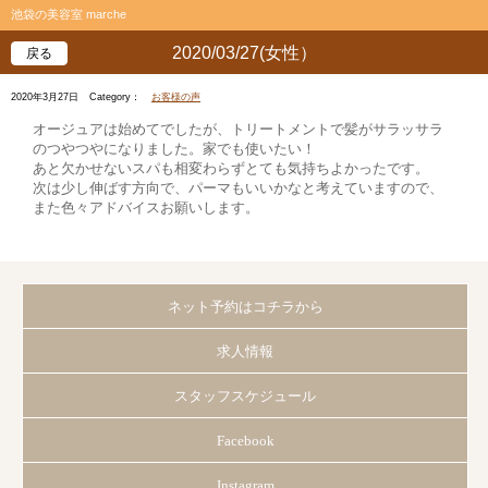
池袋の美容室 marche
2020/03/27(女性）
戻る
2020年3月27日
Category：
お客様の声
オージュアは始めてでしたが、トリートメントで髪がサラッサラ
のつやつやになりました。家でも使いたい！
あと欠かせないスパも相変わらずとても気持ちよかったです。
次は少し伸ばす方向で、パーマもいいかなと考えていますので、
また色々アドバイスお願いします。
ネット予約はコチラから
求人情報
スタッフスケジュール
Facebook
Instagram