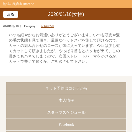
池袋の美容室 marche
2020/01/10(女性)
戻る
2020年1月10日
Category：
お客様の声
いつも細やかなお気遣いありがとうございます。いつも頭皮や髪
の毛の状態も見て頂き、最適なヘッドスパを施して頂けるので、
カットの組み合わせのコースが気に入っています。今回は少し短
くカットして頂きましたが、やっぱり首もとのクセが出て、この
長さでもハネてしまうので、次回ストレートパーマをかけるか、
カットで整えて頂くか、ご相談させて下さい。
ネット予約はコチラから
求人情報
スタッフスケジュール
Facebook