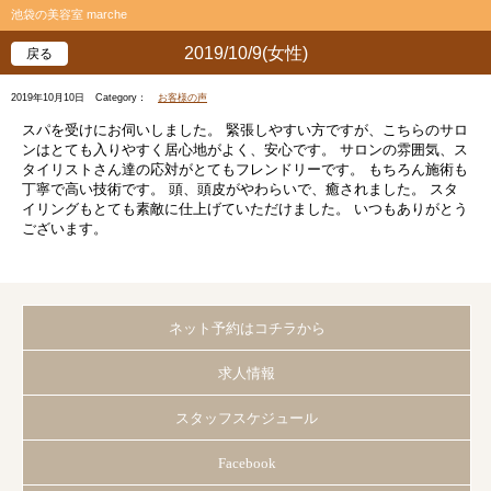
池袋の美容室 marche
2019/10/9(女性)
戻る
2019年10月10日
Category：
お客様の声
スパを受けにお伺いしました。 緊張しやすい方ですが、こちらのサロ
ンはとても入りやすく居心地がよく、安心です。 サロンの雰囲気、ス
タイリストさん達の応対がとてもフレンドリーです。 もちろん施術も
丁寧で高い技術です。 頭、頭皮がやわらいで、癒されました。 スタ
イリングもとても素敵に仕上げていただけました。 いつもありがとう
ございます。
ネット予約はコチラから
求人情報
スタッフスケジュール
Facebook