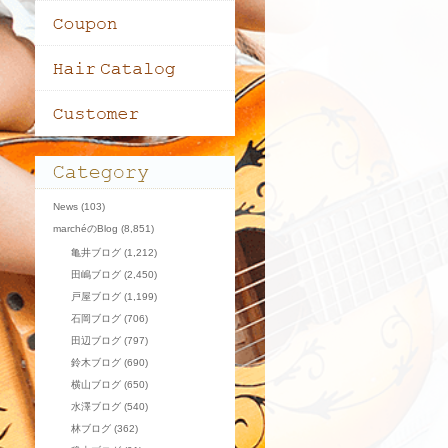
News
(103)
marchéのBlog
(8,851)
亀井ブログ
(1,212)
田嶋ブログ
(2,450)
戸屋ブログ
(1,199)
石岡ブログ
(706)
田辺ブログ
(797)
鈴木ブログ
(690)
横山ブログ
(650)
水澤ブログ
(540)
林ブログ
(362)