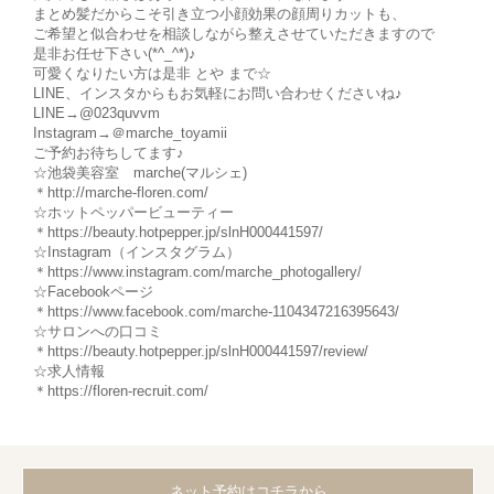
まとめ髪だからこそ引き立つ小顔効果の顔周りカットも、
ご希望と似合わせを相談しながら整えさせていただきますので
是非お任せ下さい(*^_^*)♪
可愛くなりたい方は是非 とや まで☆
LINE、インスタからもお気軽にお問い合わせくださいね♪
LINE→@023quvvm
Instagram→＠marche_toyamii
ご予約お待ちしてます♪
☆池袋美容室 marche(マルシェ)
＊http://marche-floren.com/
☆ホットペッパービューティー
＊https://beauty.hotpepper.jp/slnH000441597/
☆Instagram（インスタグラム）
＊https://www.instagram.com/marche_photogallery/
☆Facebookページ
＊https://www.facebook.com/marche-1104347216395643/
☆サロンへの口コミ
＊https://beauty.hotpepper.jp/slnH000441597/review/
☆求人情報
＊https://floren-recruit.com/
ネット予約はコチラから