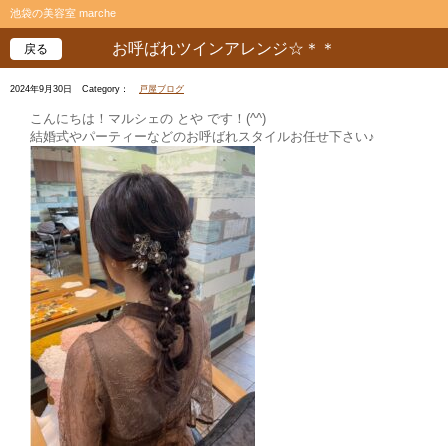
池袋の美容室 marche
お呼ばれツインアレンジ☆＊＊
戻る
2024年9月30日
Category：
戸屋ブログ
こんにちは！マルシェの とや です！(^^)
結婚式やパーティーなどのお呼ばれスタイルお任せ下さい♪