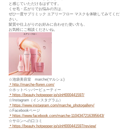
と感じていただけるはずです。
くせ毛・広がりでお悩みの方は、
ぜひ一度サブリミック エアリーフロー マスクを体験してみてくだ
さい。
髪質や仕上がりのお好みに合わせた使い方も、
お気軽にご相談くださいね。
☆池袋美容室 marche(マルシェ)
＊http://marche-floren.com/
☆ホットペッパービューティー
＊https://beauty.hotpepper.jp/slnH000441597/
☆Instagram（インスタグラム）
＊https://www.instagram.com/marche_photogallery/
☆Facebookページ
＊https://www.facebook.com/marche-1104347216395643/
☆サロンへの口コミ
＊https://beauty.hotpepper.jp/slnH000441597/review/