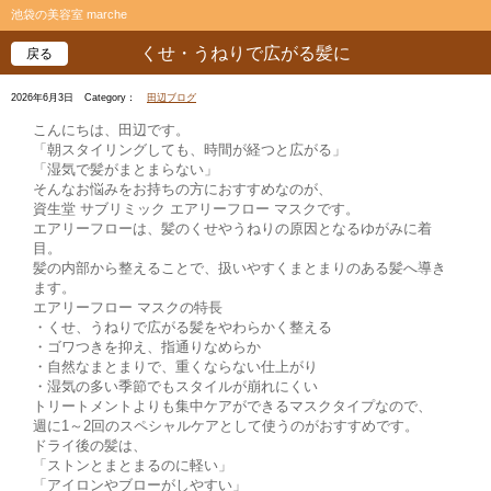
池袋の美容室 marche
くせ・うねりで広がる髪に
戻る
2026年6月3日
Category：
田辺ブログ
こんにちは、田辺です。
「朝スタイリングしても、時間が経つと広がる」
「湿気で髪がまとまらない」
そんなお悩みをお持ちの方におすすめなのが、
資生堂 サブリミック エアリーフロー マスクです。
エアリーフローは、髪のくせやうねりの原因となるゆがみに着
目。
髪の内部から整えることで、扱いやすくまとまりのある髪へ導き
ます。
エアリーフロー マスクの特長
・くせ、うねりで広がる髪をやわらかく整える
・ゴワつきを抑え、指通りなめらか
・自然なまとまりで、重くならない仕上がり
・湿気の多い季節でもスタイルが崩れにくい
トリートメントよりも集中ケアができるマスクタイプなので、
週に1～2回のスペシャルケアとして使うのがおすすめです。
ドライ後の髪は、
「ストンとまとまるのに軽い」
「アイロンやブローがしやすい」