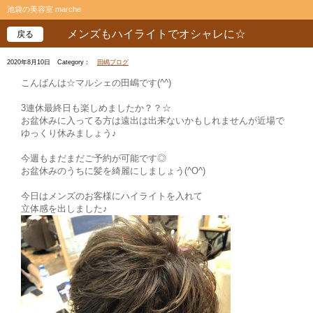
池袋の美容室 marche
メンズもハイライトでオシャレに☆
戻る
2020年8月10日
Category：
田嶋ブログ
こんばんは☆マルシェの田嶋です(^^)
3連休最終日も楽しめましたか？？☆
お盆休みに入ってる方は遠出は出来ないかもしれませんが近場で
ゆっくり休みましょう♪
今週もまだまだご予約が可能です◎
お盆休みのうちに髪を綺麗にしましょう(^O^)
今日はメンズのお客様にハイライトを入れて
立体感を出しました♪