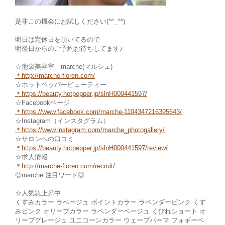
是非この機会にお試しください(*^_^*)
明日は定休日を頂いてるので
明後日からのご予約お待ちしてます♪
☆池袋美容室 marche(マルシェ)
＊
http://marche-floren.com/
☆ホットペッパービューティー
＊
https://beauty.hotpepper.jp/slnH000441597/
☆Facebookページ
＊https://www.facebook.com/marche
-1104347216395643/
☆Instagram（インスタグラム）
＊
https://www.instagram.com/marche_photogallery/
☆サロンへの口コミ
＊https://beauty.hotpepper.jp/slnH000441597/review/
☆求人情報
＊http://marche-fl
oren.com/recruit/
◎marche 注目ワード◎
☆人気急上昇中
くすみカラー ラベージュ ポイントカラー ラベンダーピンク くす
みピンク オリーブカラー ラベンダーベージュ くびれショート オ
リーブグレージュ ユニコーンカラー ウェーブパーマ フォギーベ