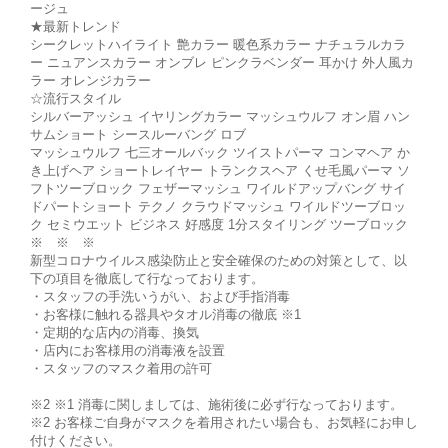
ージュ
★最新トレンド
シークレットハイライト 艶カラー 暖色系カラー ナチュラルカラ
ー ニュアンスカラー オンブレ ピンクラベンダー 耳かけ 外人風カ
ラー オレンジカラー
☆流行スタイル
シルバーアッシュ イヤリングカラー マッシュウルフ オン眉 ハン
サムショート シースルーバング ロブ
マッシュウルフ 七三オールバック ツイストパーマ コンマヘア か
き上げヘア ショートレイヤー トランクスヘア くせ毛風パーマ ソ
フトツーブロック フェザーマッシュ ワイルドアップバング サイ
ドパートショート テクノ クラウドマッシュ ワイルドツーブロッ
ク セミウエット ビジネス 好感度 1分スタイリング ツーブロック
※ ※ ※
新型コロナウイルス感染防止と安全確保のための対策として、以
下の項目を徹底して行なっております。
・スタッフの手洗いうがい、および手指消毒
・お客様に触れる器具やタオル消毒の徹底 ※1
・定期的な店内の消毒、換気
・店内にお客様用の消毒液を設置
・スタッフのマスク着用の許可
※2 ※1 消毒に関しましては、施術後に必ず行なっております。
※2 お客様ご自身がマスクを着用されたい場合も、お気軽にお申し
付けください。