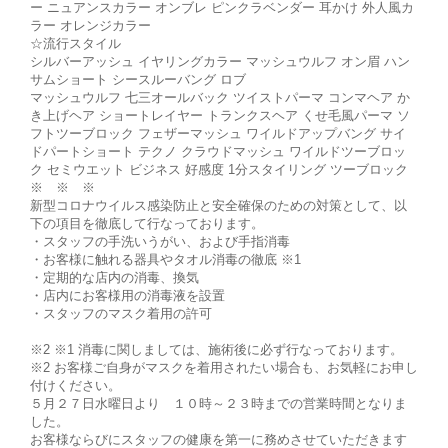
ー ニュアンスカラー オンブレ ピンクラベンダー 耳かけ 外人風カ
ラー オレンジカラー
☆流行スタイル
シルバーアッシュ イヤリングカラー マッシュウルフ オン眉 ハン
サムショート シースルーバング ロブ
マッシュウルフ 七三オールバック ツイストパーマ コンマヘア か
き上げヘア ショートレイヤー トランクスヘア くせ毛風パーマ ソ
フトツーブロック フェザーマッシュ ワイルドアップバング サイ
ドパートショート テクノ クラウドマッシュ ワイルドツーブロッ
ク セミウエット ビジネス 好感度 1分スタイリング ツーブロック
※ ※ ※
新型コロナウイルス感染防止と安全確保のための対策として、以
下の項目を徹底して行なっております。
・スタッフの手洗いうがい、および手指消毒
・お客様に触れる器具やタオル消毒の徹底 ※1
・定期的な店内の消毒、換気
・店内にお客様用の消毒液を設置
・スタッフのマスク着用の許可
※2 ※1 消毒に関しましては、施術後に必ず行なっております。
※2 お客様ご自身がマスクを着用されたい場合も、お気軽にお申し
付けください。
５月２７日水曜日より １０時～２３時までの営業時間となりま
した。
お客様ならびにスタッフの健康を第一に務めさせていただきます