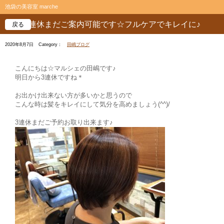
池袋の美容室 marche
3連休まだご案内可能です☆フルケアでキレイに♪
戻る
2020年8月7日
Category：
田嶋ブログ
こんにちは☆マルシェの田嶋です♪
明日から3連休ですね＊
お出かけ出来ない方が多いかと思うので
こんな時は髪をキレイにして気分を高めましょう(^^)/
3連休まだご予約お取り出来ます♪