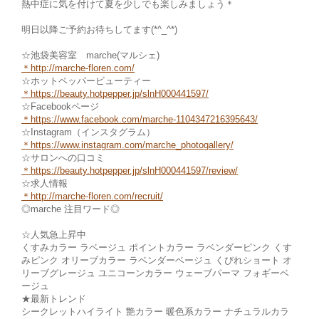
熱中症に気を付けて夏を少しでも楽しみましょう＊
明日以降ご予約お待ちしてます(*^_^*)
☆池袋美容室 marche(マルシェ)
＊
http://marche-floren.com/
☆ホットペッパービューティー
＊
https://beauty.hotpepper.jp/slnH000441597/
☆Facebookページ
＊https://www.facebook.com/marche
-1104347216395643/
☆Instagram（インスタグラム）
＊
https://www.instagram.com/marche_photogallery/
☆サロンへの口コミ
＊https://beauty.hotpepper.jp/slnH000441597/review/
☆求人情報
＊http://marche-fl
oren.com/recruit/
◎marche 注目ワード◎
☆人気急上昇中
くすみカラー ラベージュ ポイントカラー ラベンダーピンク くす
みピンク オリーブカラー ラベンダーベージュ くびれショート オ
リーブグレージュ ユニコーンカラー ウェーブパーマ フォギーベ
ージュ
★最新トレンド
シークレットハイライト 艶カラー 暖色系カラー ナチュラルカラ