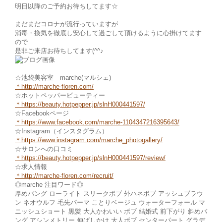
明日以降のご予約お待ちしてます☆
まだまだコロナが流行っていますが
消毒・換気を徹底し安心して過ごして頂けるように心掛けてます
ので
是非ご来店お待ちしてます(^^♪
☆池袋美容室 marche(マルシェ)
＊
http://marche-floren.com/
☆ホットペッパービューティー
＊
https://beauty.hotpepper.jp/slnH000441597/
☆Facebookページ
＊https://www.facebook.com/marche
-1104347216395643/
☆Instagram（インスタグラム）
＊
https://www.instagram.com/marche_photogallery/
☆サロンへの口コミ
＊https://beauty.hotpepper.jp/slnH000441597/review/
☆求人情報
＊http://marche-fl
oren.com/recruit/
◎marche 注目ワード◎
厚めバング ローライト スリークボブ 外ハネボブ アッシュブラウ
ン ネオウルフ 毛先パーマ ことりベージュ ウォーターフォール マ
ニッシュショート 黒髪 大人かわいい ボブ 結婚式 前下がり 斜めバ
ング アシンメトリー 伸ばしかけ 大人ボブ センターパート グラデ