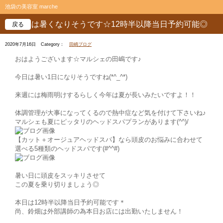
池袋の美容室 marche
今日は暑くなりそうです☆12時半以降当日予約可能◎
戻る
2020年7月16日
Category：
田嶋ブログ
おはようございます☆マルシェの田嶋です♪
今日は暑い1日になりそうですね(*^_^*)
来週には梅雨明けするらしく今年は夏が長いみたいですよ！！
体調管理が大事になってくるので熱中症など気を付けて下さいね♪
マルシェも夏にピッタリのヘッドスパプランがあります(^^)/
【カット＋オージュアヘッドスパ】なら頭皮のお悩みに合わせて
選べる5種類のヘッドスパです(#^^#)
暑い日に頭皮をスッキリさせて
この夏を乗り切りましょう◎
本日は12時半以降当日予約可能です＊
尚、鈴畑は外部講師の為本日お店には出勤いたしません！