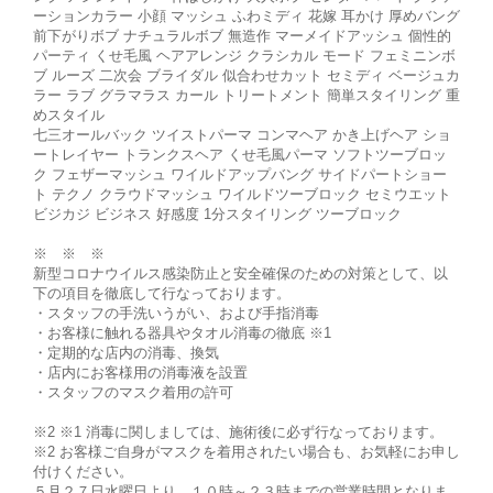
ーションカラー 小顔 マッシュ ふわミディ 花嫁 耳かけ 厚めバング
前下がりボブ ナチュラルボブ 無造作 マーメイドアッシュ 個性的
パーティ くせ毛風 ヘアアレンジ クラシカル モード フェミニンボ
ブ ルーズ 二次会 ブライダル 似合わせカット セミディ ベージュカ
ラー ラブ グラマラス カール トリートメント 簡単スタイリング 重
めスタイル
七三オールバック ツイストパーマ コンマヘア かき上げヘア ショ
ートレイヤー トランクスヘア くせ毛風パーマ ソフトツーブロッ
ク フェザーマッシュ ワイルドアップバング サイドパートショー
ト テクノ クラウドマッシュ ワイルドツーブロック セミウエット
ビジカジ ビジネス 好感度 1分スタイリング ツーブロック
※ ※ ※
新型コロナウイルス感染防止と安全確保のための対策として、以
下の項目を徹底して行なっております。
・スタッフの手洗いうがい、および手指消毒
・お客様に触れる器具やタオル消毒の徹底 ※1
・定期的な店内の消毒、換気
・店内にお客様用の消毒液を設置
・スタッフのマスク着用の許可
※2 ※1 消毒に関しましては、施術後に必ず行なっております。
※2 お客様ご自身がマスクを着用されたい場合も、お気軽にお申し
付けください。
５月２７日水曜日より １０時～２３時までの営業時間となりま