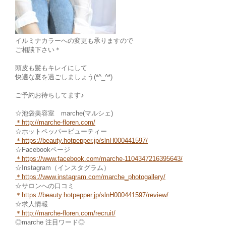
イルミナカラーへの変更も承りますので
ご相談下さい＊
頭皮も髪もキレイにして
快適な夏を過ごしましょう(*^_^*)
ご予約お待ちしてます♪
☆池袋美容室 marche(マルシェ)
＊
http://marche-floren.com/
☆ホットペッパービューティー
＊
https://beauty.hotpepper.jp/slnH000441597/
☆Facebookページ
＊https://www.facebook.com/marche
-1104347216395643/
☆Instagram（インスタグラム）
＊
https://www.instagram.com/marche_photogallery/
☆サロンへの口コミ
＊https://beauty.hotpepper.jp/slnH000441597/review/
☆求人情報
＊http://marche-fl
oren.com/recruit/
◎marche 注目ワード◎