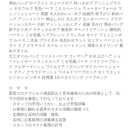
厚めバング ローライト スリークボブ 外ハネボブ アッシュブラウ
ン ネオウルフ 毛先パーマ ことりベージュ ウォーターフォール マ
ニッシュショート 黒髪 大人かわいい ボブ 結婚式 前下がり 斜めバ
ング アシンメトリー 伸ばしかけ 大人ボブ センターパート グラデ
ーションカラー 小顔 マッシュ ふわミディ 花嫁 耳かけ 厚めバング
前下がりボブ ナチュラルボブ 無造作 マーメイドアッシュ 個性的
パーティ くせ毛風 ヘアアレンジ クラシカル モード フェミニンボ
ブ ルーズ 二次会 ブライダル 似合わせカット セミディ ベージュカ
ラー ラブ グラマラス カール トリートメント 簡単スタイリング 重
めスタイル
七三オールバック ツイストパーマ コンマヘア かき上げヘア ショ
ートレイヤー トランクスヘア くせ毛風パーマ ソフトツーブロッ
ク フェザーマッシュ ワイルドアップバング サイドパートショー
ト テクノ クラウドマッシュ ワイルドツーブロック セミウエット
ビジカジ ビジネス 好感度 1分スタイリング ツーブロック
※ ※ ※
新型コロナウイルス感染防止と安全確保のための対策として、以
下の項目を徹底して行なっております。
・スタッフの手洗いうがい、および手指消毒
・お客様に触れる器具やタオル消毒の徹底 ※1
・定期的な店内の消毒、換気
・店内にお客様用の消毒液を設置
・スタッフのマスク着用の許可