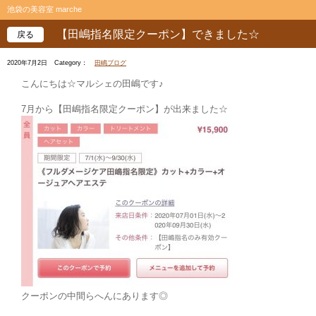
池袋の美容室 marche
【田嶋指名限定クーポン】できました☆
戻る
2020年7月2日
Category：
田嶋ブログ
こんにちは☆マルシェの田嶋です♪
7月から【田嶋指名限定クーポン】が出来ました☆
クーポンの中間らへんにあります◎