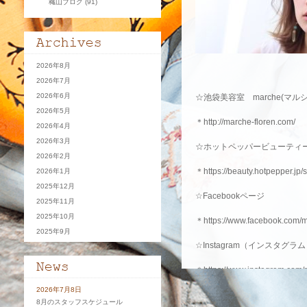
穐山ブログ
(91)
2026年8月
2026年7月
2026年6月
☆池袋美容室 marche(マルシ
2026年5月
＊
http://marche-floren.com/
2026年4月
2026年3月
☆ホットペッパービューティ
2026年2月
＊
https://beauty.hotpepper.j
2026年1月
2025年12月
☆Facebookページ
2025年11月
2025年10月
＊https://www.facebook.com/
2025年9月
☆Instagram（インスタグラ
＊
https://www.instagram.com/
2026年7月8日
☆サロンへの口コミ
8月のスタッフスケジュール