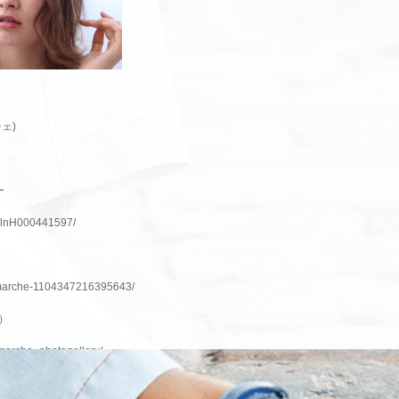
ェ)
ー
p/slnH000441597/
marche
-1104347216395643/
ム）
marche_photogallery/