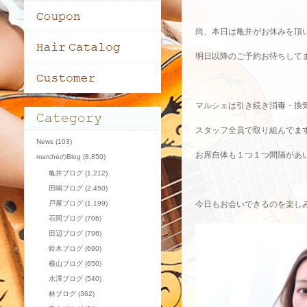
尚、本日は亀井がお休みを頂
明日以降のご予約お待ちして
マルシェは引き続き消毒・換
スタッフ全員で取り組んでま
News
(103)
お席自体も１つ１つ間隔があいて
marchéのBlog
(8,850)
亀井ブログ
(1,212)
田嶋ブログ
(2,450)
戸屋ブログ
(1,199)
今日もお会いできるのを楽しみに
石岡ブログ
(706)
田辺ブログ
(796)
鈴木ブログ
(690)
横山ブログ
(650)
水澤ブログ
(540)
林ブログ
(362)