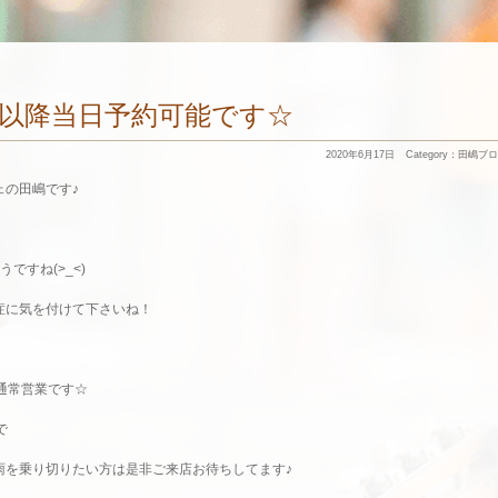
時以降当日予約可能です☆
2020年6月17日
Category：
田嶋ブロ
ェの田嶋です♪
ですね(>_<)
症に気を付けて下さいね！
通常営業です☆
で
雨を乗り切りたい方は是非ご来店お待ちしてます♪