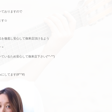
いておりますので
ます☆
気を徹底し安心して御来店頂けるよう
す＊
いるため安心して御来店下さい(*^-^*)
してます(#^^#)