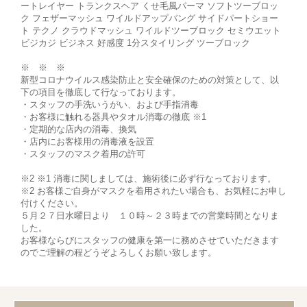
ートレイヤー トランクスヘア くせ毛風パーマ ソフトツーブロッ
ク フェザーマッシュ ワイルドアップバング サイドパートショー
ト テクノ クラウドマッシュ ワイルドツーブロック セミウエット
ビジカジ ビジネス 好感度 1分スタイリング ツーブロック
※ ※ ※
新型コロナウイルス感染防止と安全確保のための対策として、以
下の項目を徹底して行なっております。
・スタッフの手洗いうがい、および手指消毒
・お客様に触れる器具やタオル消毒の徹底 ※1
・定期的な店内の消毒、換気
・店内にお客様用の消毒液を設置
・スタッフのマスク着用の許可
※2 ※1 消毒に関しましては、施術後に必ず行なっております。
※2 お客様ご自身がマスクを着用されたい場合も、お気軽にお申し
付けください。
５月２７日水曜日より １０時～２３時までの営業時間となりま
した。
お客様ならびにスタッフの健康を第一に務めさせていただきます
のでご理解の程どうぞよろしくお願い致します。