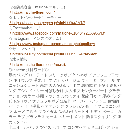
☆池袋美容室 marche(マルシェ)
＊
http://marche-floren.com/
☆ホットペッパービューティー
＊
https://beauty.hotpepper.jp/slnH000441597/
☆Facebookページ
＊https://www.facebook.com/marche
-1104347216395643/
☆Instagram（インスタグラム）
＊
https://www.instagram.com/marche_photogallery/
☆サロンへの口コミ
＊https://beauty.hotpepper.jp/slnH000441597/review/
☆求人情報
＊http://marche-fl
oren.com/recruit/
◎marche 注目ワード◎
厚めバング ローライト スリークボブ 外ハネボブ アッシュブラウ
ン ネオウルフ 毛先パーマ ことりベージュ ウォーターフォール マ
ニッシュショート 黒髪 大人かわいい ボブ 結婚式 前下がり 斜めバ
ング アシンメトリー 伸ばしかけ 大人ボブ センターパート グラデ
ーションカラー 小顔 マッシュ ふわミディ 花嫁 耳かけ 厚めバング
前下がりボブ ナチュラルボブ 無造作 マーメイドアッシュ 個性的
パーティ くせ毛風 ヘアアレンジ クラシカル モード フェミニンボ
ブ ルーズ 二次会 ブライダル 似合わせカット セミディ ベージュカ
ラー ラブ グラマラス カール トリートメント 簡単スタイリング 重
めスタイル
七三オールバック ツイストパーマ コンマヘア かき上げヘア ショ