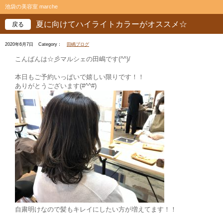
池袋の美容室 marche
夏に向けてハイライトカラーがオススメ☆
戻る
2020年6月7日
Category：
田嶋ブログ
こんばんは☆彡マルシェの田嶋です(^^)/
本日もご予約いっぱいで嬉しい限りです！！
ありがとうございます(#^^#)
自粛明けなので髪もキレイにしたい方が増えてます！！