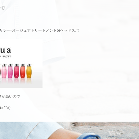
す◎
+カラー+オージュアトリートメントorヘッドスパ
度が高いので
^^#)
せんが