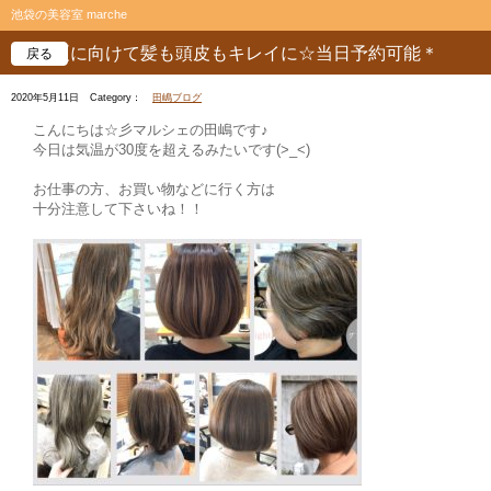
池袋の美容室 marche
夏に向けて髪も頭皮もキレイに☆当日予約可能＊
戻る
2020年5月11日
Category：
田嶋ブログ
こんにちは☆彡マルシェの田嶋です♪
今日は気温が30度を超えるみたいです(>_<)
お仕事の方、お買い物などに行く方は
十分注意して下さいね！！