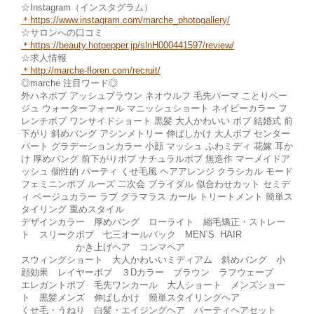
☆Instagram（インスタグラム）
＊
https://www.instagram.com/marche_photogallery/
☆サロンへの口コミ
＊https://beauty.hotpepper.jp/slnH000441597/review/
☆求人情報
＊http://marche-fl
oren.com/recruit/
◎marche 注目ワード◎
外ハネボブ アッシュブラウン ネオウルフ 毛先パーマ ことりベー
ジュ ウォーターフォール マニッシュショート ネイビーカラー フ
レンチボブ ワンサイドショート 黒髪 大人かわいい ボブ 結婚式 前
下がり 斜めバング アシンメトリー 伸ばしかけ 大人ボブ センター
パート グラデーションカラー 小顔 マッシュ ふわミディ 花嫁 耳か
け 厚めバング 前下がりボブ ナチュラルボブ 無造作 マーメイドア
ッシュ 個性的 パーティ くせ毛風 ヘアアレンジ クラシカル モード
フェミニンボブ ルーズ 二次会 ブライダル 似合わせカット セミデ
ィ ベージュカラー ラブ グラマラス カール トリートメント 簡単ス
タイリング 重めスタイル
デザインカラー 厚めバング ローライト 縮毛矯正・ストレー
ト スリークボブ 七三オールバック MEN`S HAIR
かき上げヘア コンマヘア
スウィングショート 大人かわいいミディアム 斜めバング 小
顔効果 レイヤーボブ ３Dカラー ブラウン ラフウェーブ
エレガントボブ 毛先ワンカール 大人ショート メンズショー
ト 黒髪メンズ 伸ばしかけ 簡単スタイリングヘア
くせ毛・うねり 白髪・エイジングヘア パーティヘアセット