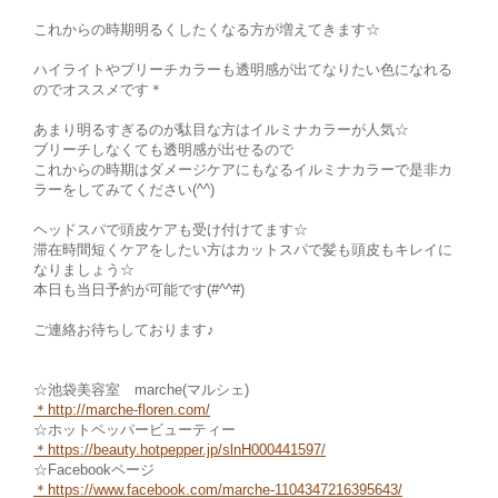
これからの時期明るくしたくなる方が増えてきます☆
ハイライトやブリーチカラーも透明感が出てなりたい色になれる
のでオススメです＊
あまり明るすぎるのが駄目な方はイルミナカラーが人気☆
ブリーチしなくても透明感が出せるので
これからの時期はダメージケアにもなるイルミナカラーで是非カ
ラーをしてみてください(^^)
ヘッドスパで頭皮ケアも受け付けてます☆
滞在時間短くケアをしたい方はカットスパで髪も頭皮もキレイに
なりましょう☆
本日も当日予約が可能です(#^^#)
ご連絡お待ちしております♪
☆池袋美容室 marche(マルシェ)
＊
http://marche-floren.com/
☆ホットペッパービューティー
＊
https://beauty.hotpepper.jp/slnH000441597/
☆Facebookページ
＊https://www.facebook.com/marche
-1104347216395643/