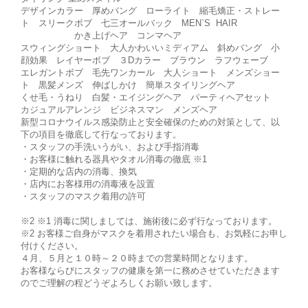
デザインカラー 厚めバング ローライト 縮毛矯正・ストレー
ト スリークボブ 七三オールバック MEN`S HAIR
かき上げヘア コンマヘア
スウィングショート 大人かわいいミディアム 斜めバング 小
顔効果 レイヤーボブ ３Dカラー ブラウン ラフウェーブ
エレガントボブ 毛先ワンカール 大人ショート メンズショー
ト 黒髪メンズ 伸ばしかけ 簡単スタイリングヘア
くせ毛・うねり 白髪・エイジングヘア パーティヘアセット
カジュアルアレンジ ビジネスマン メンズヘア
新型コロナウイルス感染防止と安全確保のための対策として、以
下の項目を徹底して行なっております。
・スタッフの手洗いうがい、および手指消毒
・お客様に触れる器具やタオル消毒の徹底 ※1
・定期的な店内の消毒、換気
・店内にお客様用の消毒液を設置
・スタッフのマスク着用の許可
※2 ※1 消毒に関しましては、施術後に必ず行なっております。
※2 お客様ご自身がマスクを着用されたい場合も、お気軽にお申し
付けください。
４月、５月と１０時～２０時までの営業時間となります。
お客様ならびにスタッフの健康を第一に務めさせていただきます
のでご理解の程どうぞよろしくお願い致します。