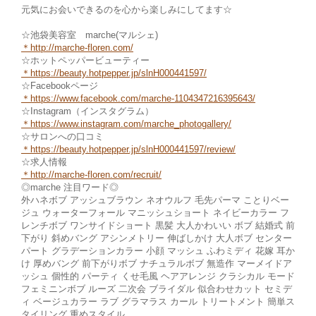
元気にお会いできるのを心から楽しみにしてます☆
☆池袋美容室 marche(マルシェ)
＊
http://marche-floren.com/
☆ホットペッパービューティー
＊
https://beauty.hotpepper.jp/slnH000441597/
☆Facebookページ
＊https://www.facebook.com/marche
-1104347216395643/
☆Instagram（インスタグラム）
＊
https://www.instagram.com/marche_photogallery/
☆サロンへの口コミ
＊https://beauty.hotpepper.jp/slnH000441597/review/
☆求人情報
＊http://marche-fl
oren.com/recruit/
◎marche 注目ワード◎
外ハネボブ アッシュブラウン ネオウルフ 毛先パーマ ことりベー
ジュ ウォーターフォール マニッシュショート ネイビーカラー フ
レンチボブ ワンサイドショート 黒髪 大人かわいい ボブ 結婚式 前
下がり 斜めバング アシンメトリー 伸ばしかけ 大人ボブ センター
パート グラデーションカラー 小顔 マッシュ ふわミディ 花嫁 耳か
け 厚めバング 前下がりボブ ナチュラルボブ 無造作 マーメイドア
ッシュ 個性的 パーティ くせ毛風 ヘアアレンジ クラシカル モード
フェミニンボブ ルーズ 二次会 ブライダル 似合わせカット セミデ
ィ ベージュカラー ラブ グラマラス カール トリートメント 簡単ス
タイリング 重めスタイル