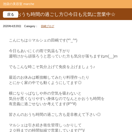
池袋の美容室 marche
おうち時間の過ごし方◎今日も元気に営業中☆
戻る
2020年4月20日
Category：
田嶋ブログ
こんにちは☆マルシェの田嶋です(*^_^*)
今日もあいにくの雨で気温も下がり
週明けから頑張ろうと思っていた方も気分が落ちますねm(__)m
でもこんな時こそ気分上げて免疫を上げましょう♪
最近のお休みは断捨離してみたり料理作ったり
とにかく家の中でも動くようにしてます◎
横になりっぱなしや外の空気を吸わないと
気分が悪くなりやすい身体なのでなんとかおうち時間を
有意義に過ごせないか考えてます(#^^#)
皆さんのおうち時間の過ごし方も是非教えて下さい◎
マルシェは引き続き衛生管理しっかりして
２０時までの時間短縮で営業しています(^^)/