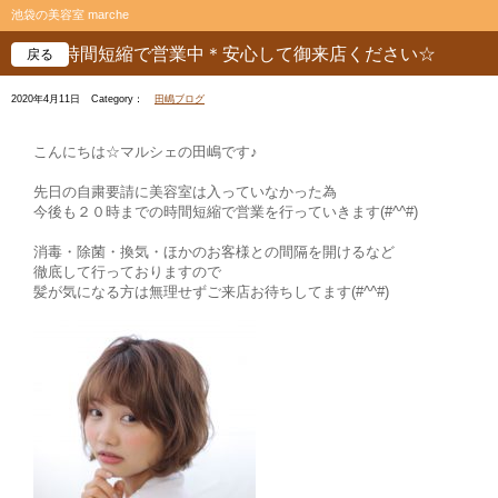
池袋の美容室 marche
時間短縮で営業中＊安心して御来店ください☆
戻る
2020年4月11日
Category：
田嶋ブログ
こんにちは☆マルシェの田嶋です♪
先日の自粛要請に美容室は入っていなかった為
今後も２０時までの時間短縮で営業を行っていきます(#^^#)
消毒・除菌・換気・ほかのお客様との間隔を開けるなど
徹底して行っておりますので
髪が気になる方は無理せずご来店お待ちしてます(#^^#)