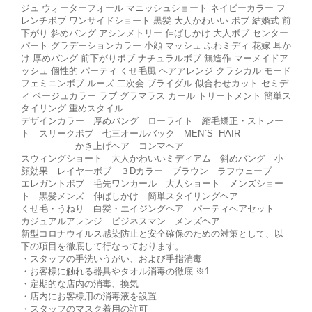
ジュ ウォーターフォール マニッシュショート ネイビーカラー フ
レンチボブ ワンサイドショート 黒髪 大人かわいい ボブ 結婚式 前
下がり 斜めバング アシンメトリー 伸ばしかけ 大人ボブ センター
パート グラデーションカラー 小顔 マッシュ ふわミディ 花嫁 耳か
け 厚めバング 前下がりボブ ナチュラルボブ 無造作 マーメイドア
ッシュ 個性的 パーティ くせ毛風 ヘアアレンジ クラシカル モード
フェミニンボブ ルーズ 二次会 ブライダル 似合わせカット セミデ
ィ ベージュカラー ラブ グラマラス カール トリートメント 簡単ス
タイリング 重めスタイル
デザインカラー 厚めバング ローライト 縮毛矯正・ストレー
ト スリークボブ 七三オールバック MEN`S HAIR
かき上げヘア コンマヘア
スウィングショート 大人かわいいミディアム 斜めバング 小
顔効果 レイヤーボブ ３Dカラー ブラウン ラフウェーブ
エレガントボブ 毛先ワンカール 大人ショート メンズショー
ト 黒髪メンズ 伸ばしかけ 簡単スタイリングヘア
くせ毛・うねり 白髪・エイジングヘア パーティヘアセット
カジュアルアレンジ ビジネスマン メンズヘア
新型コロナウイルス感染防止と安全確保のための対策として、以
下の項目を徹底して行なっております。
・スタッフの手洗いうがい、および手指消毒
・お客様に触れる器具やタオル消毒の徹底 ※1
・定期的な店内の消毒、換気
・店内にお客様用の消毒液を設置
・スタッフのマスク着用の許可