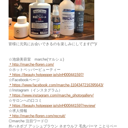
皆様に元気にお会いできるのを楽しみにしてます(^^)/
☆池袋美容室 marche(マルシェ)
＊
http://marche-floren.com/
☆ホットペッパービューティー
＊
https://beauty.hotpepper.jp/slnH000441597/
☆Facebookページ
＊https://www.facebook.com/marche
-1104347216395643/
☆Instagram（インスタグラム）
＊
https://www.instagram.com/marche_photogallery/
☆サロンへの口コミ
＊https://beauty.hotpepper.jp/slnH000441597/review/
☆求人情報
＊http://marche-fl
oren.com/recruit/
◎marche 注目ワード◎
外ハネボブ アッシュブラウン ネオウルフ 毛先パーマ ことりベー