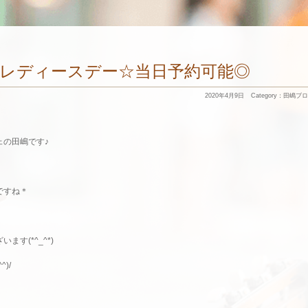
レディースデー☆当日予約可能◎
2020年4月9日
Category：
田嶋ブロ
ェの田嶋です♪
ですね＊
す(*^_^*)
)/