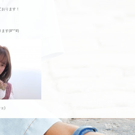
ております！
す(#^^#)
ェ)
ー