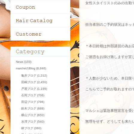
女性スタイリストのみの出勤です
担当者別のご予約状況はネット
＊本日鈴畑は外部講習の為お
ご迷惑をお掛け致しますが宜
News
(103)
marchéのBlog
(8,846)
亀井ブログ
(1,212)
＊人数が少ないため、本日限
田嶋ブログ
(2,450)
戸屋ブログ
(1,199)
こちらでご予約が取れますの
石岡ブログ
(706)
田辺ブログ
(796)
鈴木ブログ
(689)
マルシェは緊急事態宣言を受
横山ブログ
(650)
無理をせず、どうしても来た
水澤ブログ
(540)
林ブログ
(360)