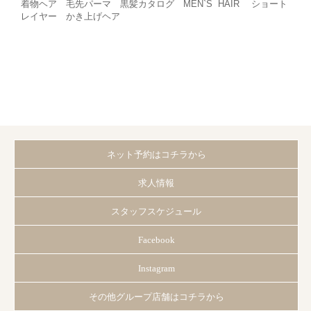
着物ヘア 毛先パーマ 黒髪カタログ MEN`S HAIR ショート
レイヤー かき上げヘア
ネット予約はコチラから
求人情報
スタッフスケジュール
Facebook
Instagram
その他グループ店舗はコチラから