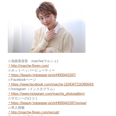
☆池袋美容室 marche(マルシェ)
＊
http://marche-floren.com/
☆ホットペッパービューティー
＊
https://beauty.hotpepper.jp/slnH000441597/
☆Facebookページ
＊https://www.facebook.com/marche
-1104347216395643/
☆Instagram（インスタグラム）
＊
https://www.instagram.com/marche_photogallery/
☆サロンへの口コミ
＊https://beauty.hotpepper.jp/slnH000441597/review/
☆求人情報
＊http://marche-fl
oren.com/recruit/