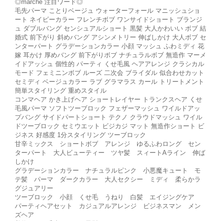
◎marche 注目ワード◎
毛先パーマ ことりベージュ ウォーターフォール マニッシュショ
ート ネイビーカラー フレンチボブ ワンサイドショート ブランジ
ュ ダブルバング センシュアルショート 黒髪 大人かわいい ボブ 結
婚式 前下がり 斜めバング アシンメトリー 伸ばしかけ 大人ボブ セ
ンターパート グラデーションカラー 小顔 マッシュ ふわミディ 花
嫁 耳かけ 厚めバング 前下がりボブ ナチュラルボブ 無造作 マーメ
イドアッシュ 個性的 パーティ くせ毛風 ヘアアレンジ クラシカル
モード フェミニンボブ ルーズ 二次会 ブライダル 似合わせカット
セミディ ベージュカラー ラブ グラマラス カール トリートメント
簡単スタイリング 重めスタイル
コンマヘア かき上げヘア ショートレイヤー トランクスヘア くせ
毛風パーマ ソフトツーブロック フェザーマッシュ ワイルドアッ
プバング サイドパートショート テクノ クラウドマッシュ ワイル
ドツーブロック セミウエット ビジカジ マット 無造作ショート ビ
ジネス 好感度 1分スタイリング ツーブロック
甘辛ミックス ショートボブ アレンジ ゆるふわロング セン
ターパート 大人ビューティー ツヤ髪 スィートAライン 伸ば
しかけ
グラデーションカラー ナチュラルピンク 小悪魔キュート モ
テ髪 パーマ ダークカラー 大人セクシー ミディ 柔らかラ
グジュアリー
ツーブロック 小顔 くせ毛 うねり 白髪 エイジングケア
パーティヘアセット カジュアルアレンジ ビジネスマン メン
ズヘア