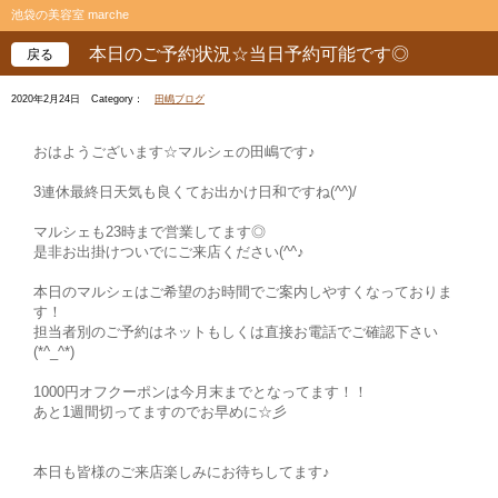
池袋の美容室 marche
本日のご予約状況☆当日予約可能です◎
戻る
2020年2月24日
Category：
田嶋ブログ
おはようございます☆マルシェの田嶋です♪
3連休最終日天気も良くてお出かけ日和ですね(^^)/
マルシェも23時まで営業してます◎
是非お出掛けついでにご来店ください(^^♪
本日のマルシェはご希望のお時間でご案内しやすくなっておりま
す！
担当者別のご予約はネットもしくは直接お電話でご確認下さい
(*^_^*)
1000円オフクーポンは今月末までとなってます！！
あと1週間切ってますのでお早めに☆彡
本日も皆様のご来店楽しみにお待ちしてます♪