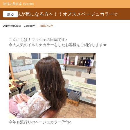
池袋の美容室 marche
赤味が気になる方へ！！オススメベージュカラー☆
戻る
2019年9月28日
Category：
田嶋ブログ
こんにちは！マルシェの田嶋です♪
今大人気のイルミナカラーをしたお客様をご紹介します★
今年も流行りのベージュカラー(*^^)v