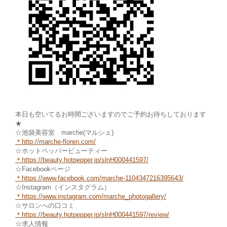
本日も空いてるお時間ございますのでご予約お待ちしております
★
☆池袋美容室 marche(マルシェ)
＊
http://marche-floren.com/
☆ホットペッパービューティー
＊
https://beauty.hotpepper.jp/slnH000441597/
☆Facebookページ
＊https://www.facebook.com/marche
-1104347216395643/
☆Instagram（インスタグラム）
＊
https://www.instagram.com/marche_photogallery/
☆サロンへの口コミ
＊https://beauty.hotpepper.jp/slnH000441597/review/
☆求人情報