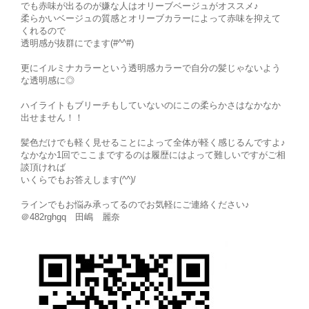
でも赤味が出るのが嫌な人はオリーブベージュがオススメ♪
柔らかいベージュの質感とオリーブカラーによって赤味を抑えて
くれるので
透明感が抜群にでます(#^^#)
更にイルミナカラーという透明感カラーで自分の髪じゃないよう
な透明感に◎
ハイライトもブリーチもしていないのにこの柔らかさはなかなか
出せません！！
髪色だけでも軽く見せることによって全体が軽く感じるんですよ♪
なかなか1回でここまでするのは履歴にはよって難しいですがご相
談頂ければ
いくらでもお答えします(^^)/
ラインでもお悩み承ってるのでお気軽にご連絡ください♪
＠482rghgq 田嶋 麗奈