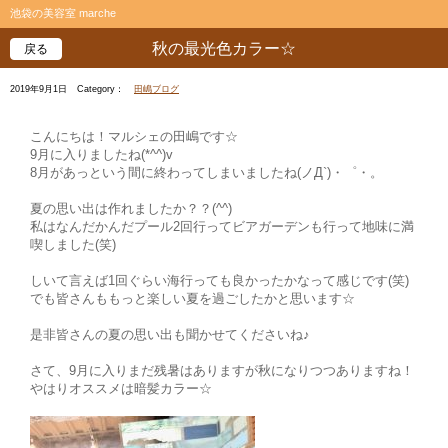
池袋の美容室 marche
秋の最光色カラー☆
戻る
2019年9月1日
Category：
田嶋ブログ
こんにちは！マルシェの田嶋です☆
9月に入りましたね(*^^)v
8月があっという間に終わってしまいましたね(ノД`)・゜・。
夏の思い出は作れましたか？？(^^)
私はなんだかんだプール2回行ってビアガーデンも行って地味に満
喫しました(笑)
しいて言えば1回ぐらい海行っても良かったかなって感じです(笑)
でも皆さんももっと楽しい夏を過ごしたかと思います☆
是非皆さんの夏の思い出も聞かせてくださいね♪
さて、9月に入りまだ残暑はありますが秋になりつつありますね！
やはりオススメは暗髪カラー☆