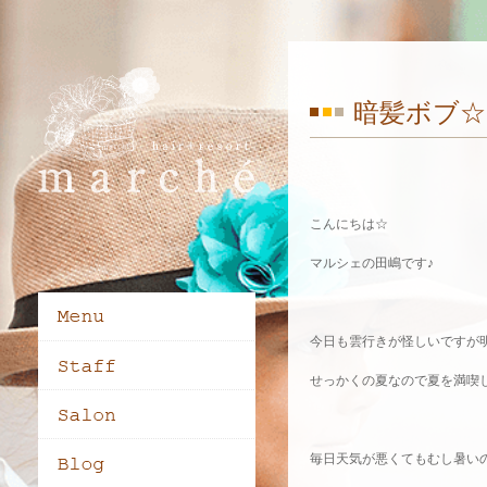
暗髪ボブ☆
こんにちは☆
マルシェの田嶋です♪
今日も雲行きが怪しいですが
せっかくの夏なので夏を満喫しま
毎日天気が悪くてもむし暑い