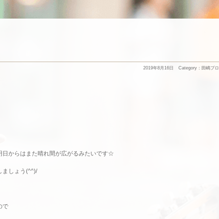
2019年8月16日
Category：
田嶋ブロ
明日からはまた晴れ間が広がるみたいです☆
しょう(^^)/
ので