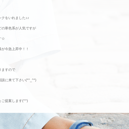
クをいれました♪♪
どの寒色系が人気ですが
す☆
様が今急上昇中！！
りますので
に来て下さい(*^_^*)
提案します(^^)