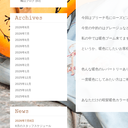
穐山ブログ
(93)
今回はブリーチ毛にローズピン
2026年8月
今世の中的のはグレージュな
2026年7月
私の中では暖色ブーム来てま
2026年6月
2026年5月
というか、暖色にしたいお客
2026年4月
2026年3月
2026年2月
色んな暖色のレパートリーあ
2026年1月
2025年12月
一度暖色にしてみたい方はご相談
2025年11月
2025年10月
2025年9月
あなただけの暗髪暖色カラーをご
2026年7月8日
8月のスタッフスケジュール