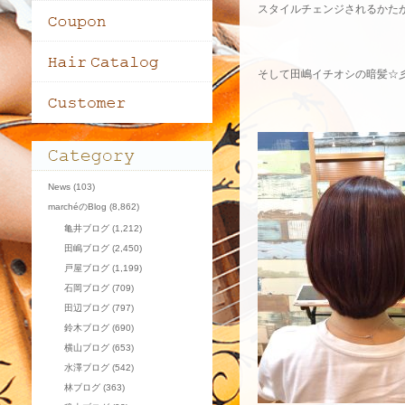
スタイルチェンジされるかた
そして田嶋イチオシの暗髪☆
News
(103)
marchéのBlog
(8,862)
亀井ブログ
(1,212)
田嶋ブログ
(2,450)
戸屋ブログ
(1,199)
石岡ブログ
(709)
田辺ブログ
(797)
鈴木ブログ
(690)
横山ブログ
(653)
水澤ブログ
(542)
林ブログ
(363)