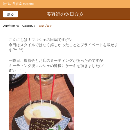
池袋の美容室 marche
美容師の休日☆彡
戻る
2019年8月7日
Category：
田嶋ブログ
こんにちは！マルシェの田嶋です(^^♪
今日はスタイルではなく嬉しかったこととプライベートを載せま
す(*^_^*)
一昨日、撮影会とお店のミーティングがあったのですが
ミーティング後マルシェの皆様にケーキを頂きました(ノ
Д`)・゜・。