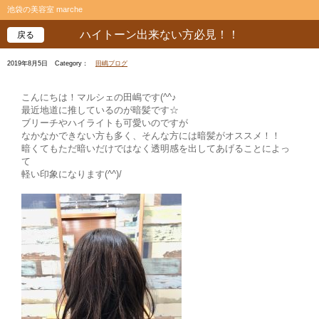
池袋の美容室 marche
ハイトーン出来ない方必見！！
戻る
2019年8月5日
Category：
田嶋ブログ
こんにちは！マルシェの田嶋です(^^♪
最近地道に推しているのが暗髪です☆
ブリーチやハイライトも可愛いのですが
なかなかできない方も多く、そんな方には暗髪がオススメ！！
暗くてもただ暗いだけではなく透明感を出してあげることによっ
て
軽い印象になります(^^)/