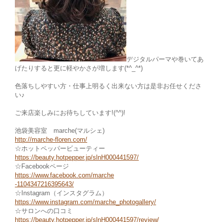
デジタルパーマや巻いてあ
げたりすると更に軽やかさが増します(*^_^*)
色落ちしやすい方・仕事上明るく出来ない方は是非お任せくださ
い♪
ご来店楽しみにお待ちしています!(^^)!
池袋美容室 marche(マルシェ)
http://marche-floren.com/
☆ホットペッパービューティー
https://beauty.hotpepper.jp/slnH000441597/
☆Facebookページ
https://www.facebook.com/marche
-1104347216395643/
☆Instagram（インスタグラム）
https://www.instagram.com/marche_photogallery/
☆サロンへの口コミ
https://beauty.hotpepper.jp/slnH000441597/review/