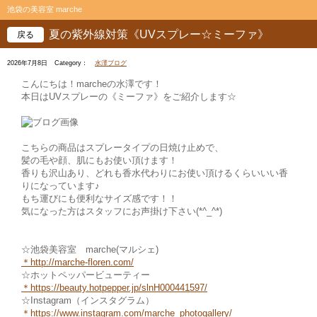
池袋の美容室 marche
夏の紫外線対策《UVスプレー☆ミーファ》
戻る
2026年7月8日
Category：
水澤ブログ
こんにちは！marcheの水澤です！
本日はUVスプレーの《ミーファ》をご紹介します☆
こちらの商品はスプレータイプの日焼け止めで、
髪の毛や顔、肌にもお使い頂けます！
香りも沢山あり、どれも香水代わりにお使い頂けるくらいいい香
りになっています♪
もち運びにも便利なサイズ感です！！
気になった方はスタッフにお声掛け下さい(*^_^*)
☆池袋美容室 marche(マルシェ)
＊
http://marche-floren.com/
☆ホットペッパービューティー
＊
https://beauty.hotpepper.jp/slnH000441597/
☆Instagram（インスタグラム）
＊
https://www.instagram.com/marche_photogallery/