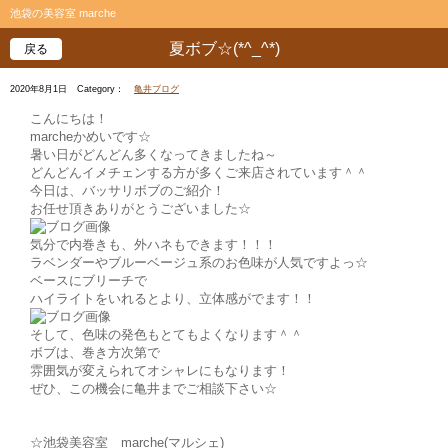
池袋の美容室 marche
夏ボブ☆(*^_^*)
戻る
2020年8月1日
Category：
亀井ブログ
こんにちは！
marcheかめいです☆
暑い日がどんどん多くなってきましたね～
どんどんイメチェンする方が多くご来店されています＾＾
今日は、バッサリボブのご紹介！
お任せ頂きありがとうございました☆
気分で内巻きも、外ハネもできます！！！
ラベンダーやブルーベージュ系のお色味が人気ですよっ☆
ベースにブリーチで
ハイライトをいれるとより、立体感がでます！！
そして、色味の発色もとてもよくなります＾＾
ボブは、巻き方次第で
雰囲気が変えられてオシャレにもなります！
ぜひ、この機会に亀井までご相談下さい☆
☆池袋美容室 marche(マルシェ)