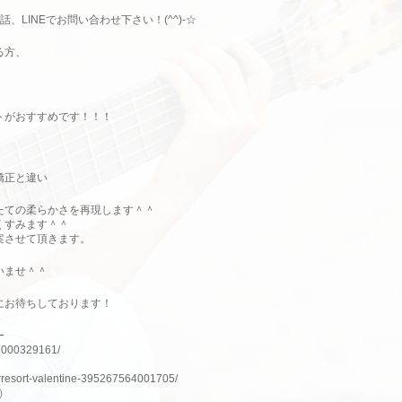
、LINEでお問い合わせ下さい！(^^)-☆
る方、
。
トがおすすめです！！！
！
矯正と違い
たての柔らかさを再現します＾＾
くすみます＾＾
案させて頂きます。
いませ＾＾
にお待ちしております！
ー
nH000329161/
irresort-valentine-395267564001705/
ム）