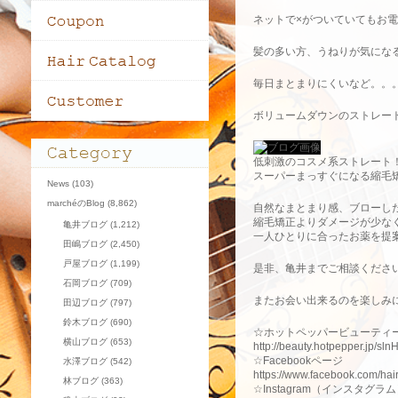
ネットで×がついていてもお電話
髪の多い方、うねりが気にな
毎日まとまりにくいなど。。
ボリュームダウンのストレー
低刺激のコスメ系ストレート
スーパーまっすぐになる縮毛
News
(103)
marchéのBlog
(8,862)
自然なまとまり感、ブローし
縮毛矯正よりダメージが少な
亀井ブログ
(1,212)
一人ひとりに合ったお薬を提
田嶋ブログ
(2,450)
戸屋ブログ
(1,199)
是非、亀井までご相談くださ
石岡ブログ
(709)
またお会い出来るのを楽しみ
田辺ブログ
(797)
鈴木ブログ
(690)
☆ホットペッパービューティ
横山ブログ
(653)
http://beauty.hotpepper.jp/sl
☆Facebookページ
水澤ブログ
(542)
https://www.facebook.com/ha
林ブログ
(363)
☆Instagram（インスタグラ