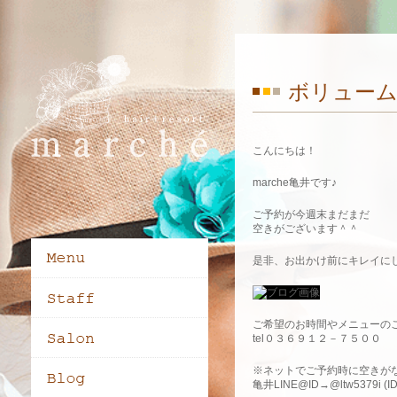
ボリュー
こんにちは！
marche亀井です♪
ご予約が今週末まだまだ
空きがございます＾＾
是非、お出かけ前にキレイに
ご希望のお時間やメニューの
tel０３６９１２－７５００
※ネットでご予約時に空きがな
亀井LINE@ID→@ltw5379