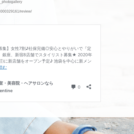
e_photogallery
nH000329161/review/