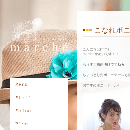
こなれポ
こんにちは(*^^*)
marcheかめいです！！
もうすぐ梅雨明けですね★
ちょっとしたポニーテールも
おすすめポニーテール♪