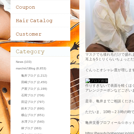
マスクでも後れ毛だけで盛れ
耳上を5ミリくらいちょっと
News
(103)
marchéのBlog
(8,853)
ぐんっとオシャレ度が増しま
亀井ブログ
(1,212)
田嶋ブログ
(2,450)
作りすぎないで表面を軽くほ
戸屋ブログ
(1,199)
アレンジクーポンなどござい
石岡ブログ
(706)
是非、亀井までご相談くださ
田辺ブログ
(797)
鈴木ブログ
(690)
ただいま、10時～2３時の時
横山ブログ
(651)
水澤ブログ
(540)
亀井文香プロフィール☆ホッ
林ブログ
(363)
https://beauty.hotpepper.jp/s