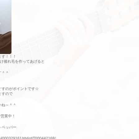
ます！！！
だけ後れ毛を作ってあげると
す＾＾
ぐすのがポイントです☆
ますので
いね～＾＾
で営業中！
トペッパー
lnH000329161/stylist/T000442168/