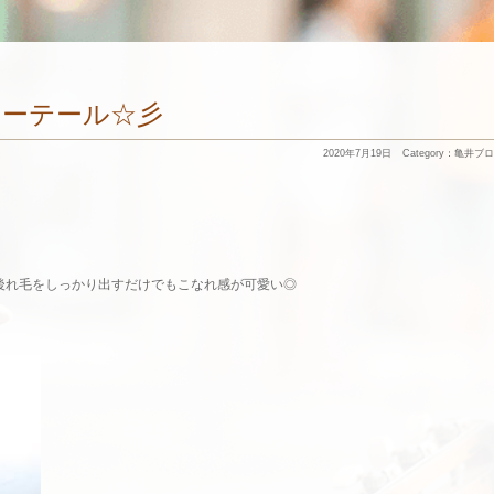
ニーテール☆彡
2020年7月19日
Category：
亀井ブロ
後れ毛をしっかり出すだけでもこなれ感が可愛い◎