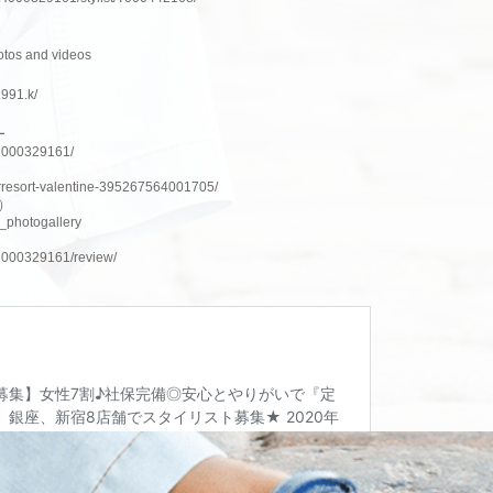
otos and videos
1991.k/
ー
nH000329161/
irresort-valentine-395267564001705/
ム）
e_photogallery
nH000329161/review/