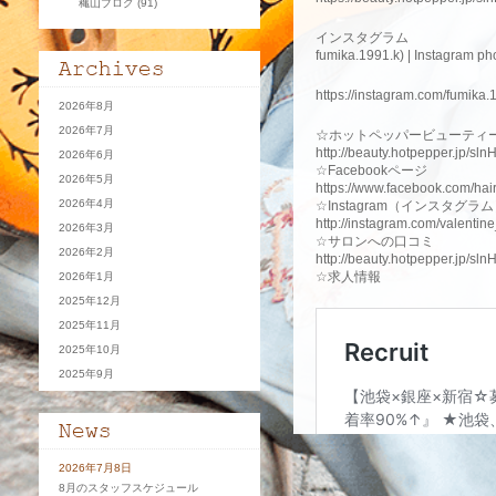
穐山ブログ
(91)
インスタグラム
fumika.1991.k) | Instagram ph
https://instagram.com/fumika.
2026年8月
2026年7月
☆ホットペッパービューティ
http://beauty.hotpepper.jp/sl
2026年6月
☆Facebookページ
2026年5月
https://www.facebook.com/ha
2026年4月
☆Instagram（インスタグラ
http://instagram.com/valentin
2026年3月
☆サロンへの口コミ
2026年2月
http://beauty.hotpepper.jp/sl
☆求人情報
2026年1月
2025年12月
2025年11月
2025年10月
2025年9月
2026年7月8日
8月のスタッフスケジュール