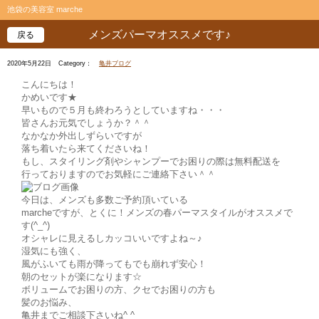
池袋の美容室 marche
メンズパーマオススメです♪
戻る
2020年5月22日
Category：
亀井ブログ
こんにちは！
かめいです★
早いもので５月も終わろうとしていますね・・・
皆さんお元気でしょうか？＾＾
なかなか外出しずらいですが
落ち着いたら来てくださいね！
もし、スタイリング剤やシャンプーでお困りの際は無料配送を
行っておりますのでお気軽にご連絡下さい＾＾
今日は、メンズも多数ご予約頂いている
marcheですが、とくに！メンズの春パーマスタイルがオススメで
す(^_^)
オシャレに見えるしカッコいいですよね～♪
湿気にも強く、
風がふいても雨が降ってもでも崩れず安心！
朝のセットが楽になります☆
ボリュームでお困りの方、クセでお困りの方も
髪のお悩み、
亀井までご相談下さいね^ ^