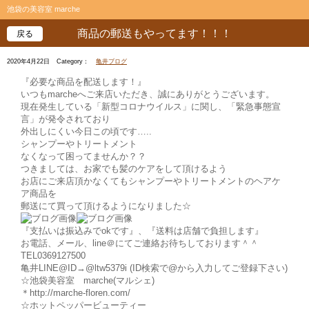
池袋の美容室 marche
商品の郵送もやってます！！！
戻る
2020年4月22日
Category：
亀井ブログ
『必要な商品を配送します！』
いつもmarcheへご来店いただき、誠にありがとうございます。
現在発生している「新型コロナウイルス」に関し、「緊急事態宣
言」が発令されており
外出しにくい今日この頃です…..
シャンプーやトリートメント
なくなって困ってませんか？？
つきましては、お家でも髪のケアをして頂けるよう
お店にご来店頂かなくてもシャンプーやトリートメントのヘアケ
ア商品を
郵送にて買って頂けるようになりました☆
『支払いは振込みでokです』、『送料は店舗で負担します』
お電話、メール、line＠にてご連絡お待ちしております＾＾
TEL0369127500
亀井LINE@ID→@ltw5379i (ID検索で@から入力してご登録下さい)
☆池袋美容室 marche(マルシェ)
＊http://marche-floren.com/
☆ホットペッパービューティー