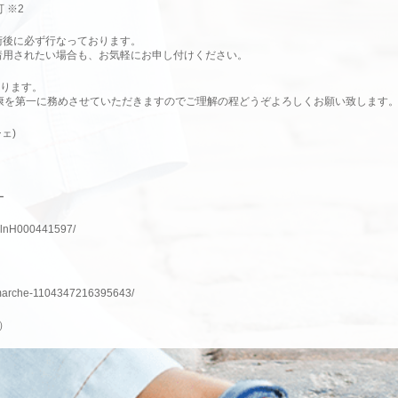
 ※2
術後に必ず行なっております。
着用されたい場合も、お気軽にお申し付けください。
なります。
康を第一に務めさせていただきますのでご理解の程どうぞよろしくお願い致します
ェ)
ー
/slnH000441597/
/marche-1104347216395643/
ム）
marche_photogallery/