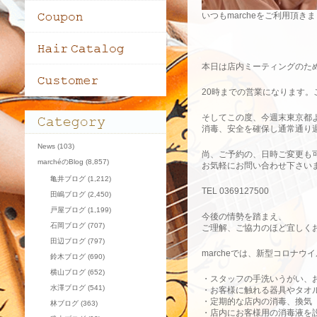
いつもmarcheをご利用頂
本日は店内ミーティングのた
20時までの営業になります
そしてこの度、今週末東京都
消毒、安全を確保し通常通り
News
(103)
尚、ご予約の、日時ご変更も
marchéのBlog
(8,857)
お気軽にお問い合わせ下さい
亀井ブログ
(1,212)
TEL 0369127500
田嶋ブログ
(2,450)
戸屋ブログ
(1,199)
今後の情勢を踏まえ、
石岡ブログ
(707)
ご理解、ご協力のほど宜しく
田辺ブログ
(797)
marcheでは、新型コロナ
鈴木ブログ
(690)
横山ブログ
(652)
・スタッフの手洗いうがい、
水澤ブログ
(541)
・お客様に触れる器具やタオル
・定期的な店内の消毒、換気
林ブログ
(363)
・店内にお客様用の消毒液を