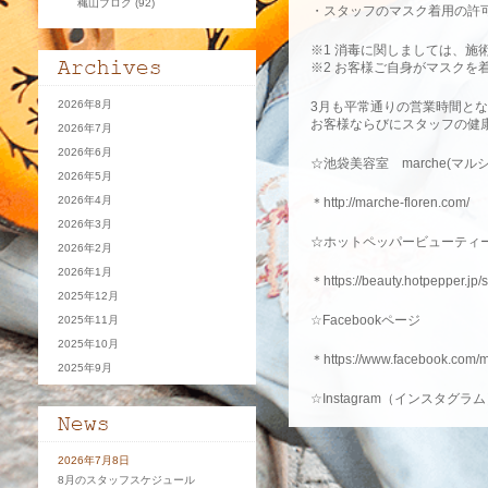
穐山ブログ
(92)
・スタッフのマスク着用の許可
※1 消毒に関しましては、施
※2 お客様ご自身がマスクを
2026年8月
3月も平常通りの営業時間と
お客様ならびにスタッフの健
2026年7月
2026年6月
☆池袋美容室 marche(マルシ
2026年5月
2026年4月
＊http://marche-floren.com/
2026年3月
☆ホットペッパービューティ
2026年2月
2026年1月
＊https://beauty.hotpepper.jp
2025年12月
☆Facebookページ
2025年11月
2025年10月
＊https://www.facebook.com
2025年9月
☆Instagram（インスタグラ
＊https://www.instagram.com/
2026年7月8日
☆サロンへの口コミ
8月のスタッフスケジュール