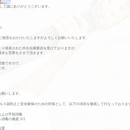
きまして誠にありがとうございます。
め、
。ご迷惑をおかけいたしますがよろしくお願いいたします。
より発表された外出自粛要請を受けておりますが、
週末も営業をさせて頂きます。
可能ですので、
ませ。
お願いします。
ウイルス染防止と安全確保のための対策として、以下の項目を徹底して行なっておりま
および手指消毒
消毒の徹底 ※1
設置