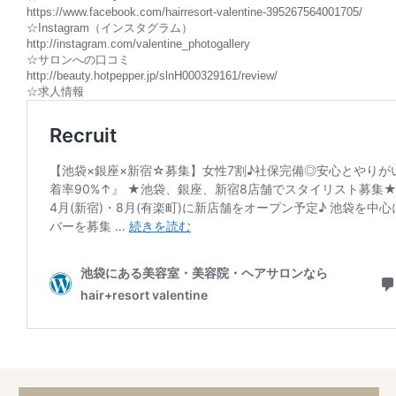
https://www.facebook.com/hairresort-valentine-395267564001705/
☆Instagram（インスタグラム）
http://instagram.com/valentine_photogallery
☆サロンへの口コミ
http://beauty.hotpepper.jp/slnH000329161/review/
☆求人情報