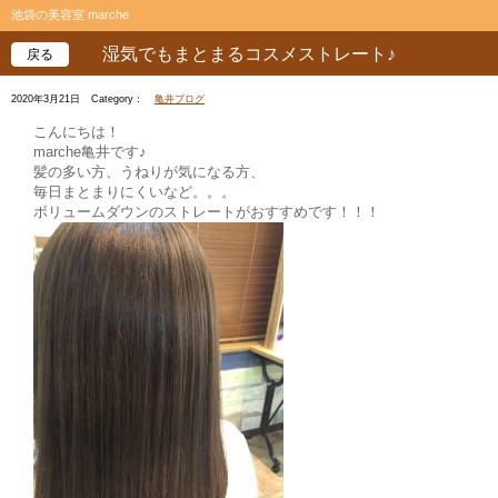
池袋の美容室 marche
湿気でもまとまるコスメストレート♪
戻る
2020年3月21日
Category：
亀井ブログ
こんにちは！
marche亀井です♪
髪の多い方、うねりが気になる方、
毎日まとまりにくいなど。。。
ボリュームダウンのストレートがおすすめです！！！