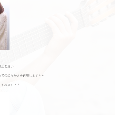
！
矯正と違い
たての柔らかさを再現します＾＾
くすみます＾＾