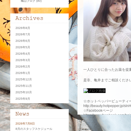
穐山ブログ
(90)
2026年8月
2026年7月
2026年6月
2026年5月
2026年4月
2026年3月
2026年2月
一人ひとりに合ったお薬を提
2026年1月
2025年12月
是非、亀井までご相談くださ
2025年11月
2025年10月
2025年9月
☆ホットペッパービューティ
http://beauty.hotpepper.jp/sl
☆Facebookページ
https://www.facebook.com/ha
☆Instagram（インスタグラ
2026年7月8日
http://instagram.com/valentin
8月のスタッフスケジュール
☆サロンへの口コミ