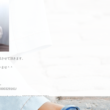
案させて頂きます。
いませ＾＾
ー
nH000329161/
irresort-valentine-395267564001705/
ム）
e_photogallery