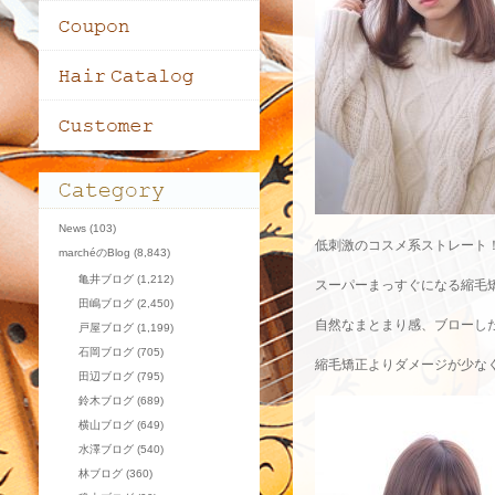
News
(103)
低刺激のコスメ系ストレート
marchéのBlog
(8,843)
亀井ブログ
(1,212)
スーパーまっすぐになる縮毛
田嶋ブログ
(2,450)
自然なまとまり感、ブローし
戸屋ブログ
(1,199)
石岡ブログ
(705)
縮毛矯正よりダメージが少な
田辺ブログ
(795)
鈴木ブログ
(689)
横山ブログ
(649)
水澤ブログ
(540)
林ブログ
(360)