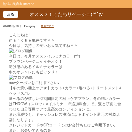
池袋の美容室 marche
オススメ！こだわりベージュ(*^^)v
戻る
2020年1月30日
Category：
亀井ブログ
こんにちは！
ｍａｒｃｈｅ亀井です＾＾
今日は、気持ちの良いお天気ですね＾＾
今日は、今月オススメイルミナカラー(^^)
ブラウンベージュがイチオシ！
透け感のあるイルミナカラーは
冬のオシャレにもピッタリ！
newクーポンをご利用下さい♪
【冬の潤い極上ケア★】カット+カラー+選べる♪トリートメント&
ヘッドスパ♪
選べるのが嬉しい◎期間限定の極上ケアプラン。冬の潤いカラー
はTHROW（スロウ）×イルミナ「※追加料金」で。髪と頭皮に合
わせた自分専用ケアで最高のコンディションに。
また増税後も、キャッシュレス決済によるポイント還元の対象店
舗になります。
クレジットカードやQRコードでのお会計もぜひご利用下さい。
また、お会いできるのを