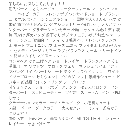
楽しみにお待ちしております！！
毛先パーマ ことりベージュ ウォーターフォール マニッシュショ
ート ネイビーカラー フレンチボブ ワンサイドショート ブランジ
ュ ダブルバング センシュアルショート 黒髪 大人かわいい ボブ 結
婚式 前下がり 斜めバング アシンメトリー 伸ばしかけ 大人ボブ セ
ンターパート グラデーションカラー 小顔 マッシュ ふわミディ 花
嫁 耳かけ 厚めバング 前下がりボブ ナチュラルボブ 無造作 マーメ
イドアッシュ 個性的 パーティ くせ毛風 ヘアアレンジ クラシカ
ル モード フェミニンボブ ルーズ 二次会 ブライダル 似合わせカッ
ト セミディ ベージュカラー ラブ グラマラス カール トリートメン
ト 簡単スタイリング 重めスタイル
コンマヘア かき上げヘア ショートレイヤー トランクスヘア くせ
毛風パーマ ソフトツーブロック フェザーマッシュ ワイルドアッ
プバング サイドパートショート テクノ クラウドマッシュ ワイル
ドツーブロック セミウエット ビジカジ マット 無造作ショート ビ
ジネス 好感度 1分スタイリング ツーブロック
甘辛ミックス ショートボブ アレンジ ゆるふわロング セン
ターパート 大人ビューティー ツヤ髪 スィートAライン 伸ば
しかけ
グラデーションカラー ナチュラルピンク 小悪魔キュート モ
テ髪 パーマ ダークカラー 大人セクシー ミディ 柔らかラ
グジュアリー
着物ヘア 毛先パーマ 黒髪カタログ MEN`S HAIR ショート
レイヤー かき上げヘア