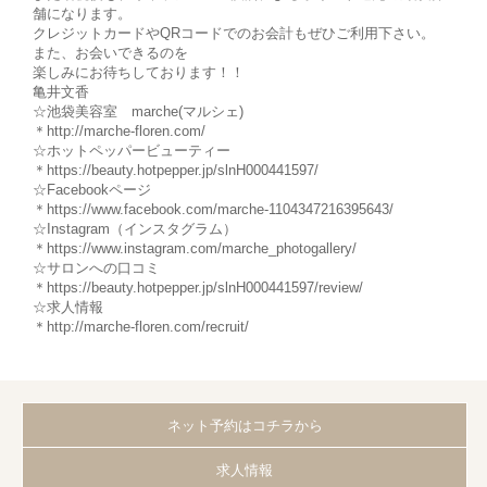
舗になります。
クレジットカードやQRコードでのお会計もぜひご利用下さい。
また、お会いできるのを
楽しみにお待ちしております！！
亀井文香
☆池袋美容室 marche(マルシェ)
＊http://marche-floren.com/
☆ホットペッパービューティー
＊https://beauty.hotpepper.jp/slnH000441597/
☆Facebookページ
＊https://www.facebook.com/marche-1104347216395643/
☆Instagram（インスタグラム）
＊https://www.instagram.com/marche_photogallery/
☆サロンへの口コミ
＊https://beauty.hotpepper.jp/slnH000441597/review/
☆求人情報
＊http://marche-floren.com/recruit/
ネット予約はコチラから
求人情報