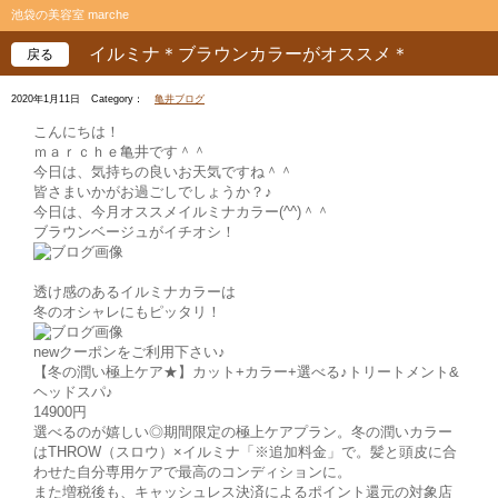
池袋の美容室 marche
イルミナ＊ブラウンカラーがオススメ＊
戻る
2020年1月11日
Category：
亀井ブログ
こんにちは！
ｍａｒｃｈｅ亀井です＾＾
今日は、気持ちの良いお天気ですね＾＾
皆さまいかがお過ごしでしょうか？♪
今日は、今月オススメイルミナカラー(^^)＾＾
ブラウンベージュがイチオシ！
透け感のあるイルミナカラーは
冬のオシャレにもピッタリ！
newクーポンをご利用下さい♪
【冬の潤い極上ケア★】カット+カラー+選べる♪トリートメント&
ヘッドスパ♪
14900円
選べるのが嬉しい◎期間限定の極上ケアプラン。冬の潤いカラー
はTHROW（スロウ）×イルミナ「※追加料金」で。髪と頭皮に合
わせた自分専用ケアで最高のコンディションに。
また増税後も、キャッシュレス決済によるポイント還元の対象店