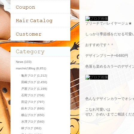
ブリーチでバレイヤージュ★
しっかり季節感をだせる可愛
おすすめです＾＾
デザインブリーチ+6480円
News
(103)
色落も楽めるカラーのデザイ
marchéのBlog
(8,851)
亀井ブログ
(1,212)
田嶋ブログ
(2,450)
戸屋ブログ
(1,199)
石岡ブログ
(706)
色んなデザインカラーでオシ
田辺ブログ
(797)
鈴木ブログ
(690)
こなれ可愛いは
ぜひ、かめいまでご相談くだ
横山ブログ
(650)
水澤ブログ
(540)
林ブログ
(362)