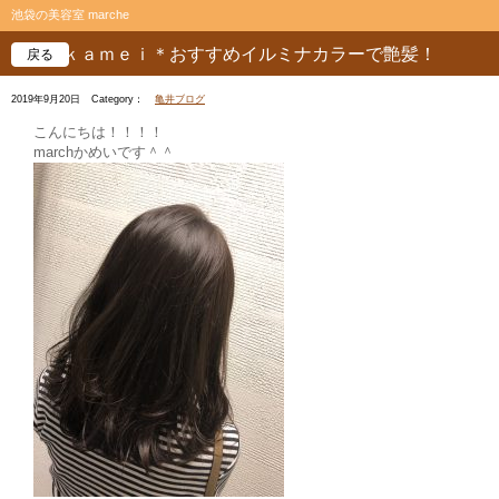
池袋の美容室 marche
ｋａｍｅｉ＊おすすめイルミナカラーで艶髪！
戻る
2019年9月20日
Category：
亀井ブログ
こんにちは！！！！
marchかめいです＾＾