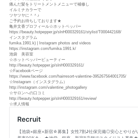
痛んだ髪をトリートメントメニューで補修し
イルミナカラーで
ツヤツヤに＾＾♪
ご予約お待ちしております★
亀井文香プロフィール☆ホットペッパー
https://beauty.hotpepper.jp/slnH000329161/stylist/T000442168/
インスタグラム
fumika.1991.k) | Instagram photos and videos
https://instagram.com/fumika.1991.k/
池袋 美容室
☆ホットペッパービューティー
http://beauty.hotpepper.jp/slnH000329161/
☆Facebookページ
https://www.facebook.com/hairresort-valentine-395267564001705/
☆Instagram（インスタグラム）
http://instagram.com/valentine_photogallery
☆サロンへの口コミ
http://beauty.hotpepper.jp/slnH000329161/review/
☆求人情報