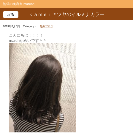
池袋の美容室 marche
ｋａｍｅｉ＊ツヤのイルミナカラー
戻る
2019年8月5日
Category：
亀井ブログ
こんにちは！！！！
marchかめいです＾＾