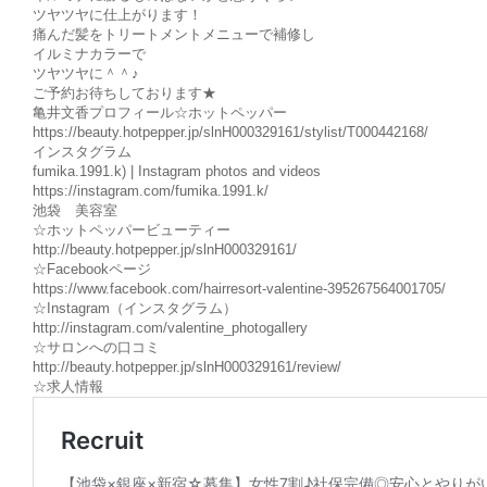
ツヤツヤに仕上がります！
痛んだ髪をトリートメントメニューで補修し
イルミナカラーで
ツヤツヤに＾＾♪
ご予約お待ちしております★
亀井文香プロフィール☆ホットペッパー
https://beauty.hotpepper.jp/slnH000329161/stylist/T000442168/
インスタグラム
fumika.1991.k) | Instagram photos and videos
https://instagram.com/fumika.1991.k/
池袋 美容室
☆ホットペッパービューティー
http://beauty.hotpepper.jp/slnH000329161/
☆Facebookページ
https://www.facebook.com/hairresort-valentine-395267564001705/
☆Instagram（インスタグラム）
http://instagram.com/valentine_photogallery
☆サロンへの口コミ
http://beauty.hotpepper.jp/slnH000329161/review/
☆求人情報