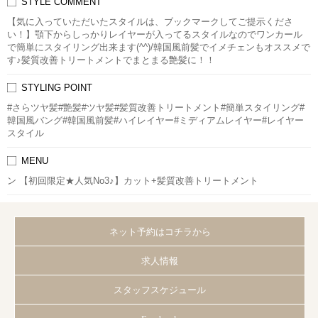
STYLE COMMENT
【気に入っていただいたスタイルは、ブックマークしてご提示くださ
い！】顎下からしっかりレイヤーが入ってるスタイルなのでワンカール
で簡単にスタイリング出来ます(^^)/韓国風前髪でイメチェンもオススメで
す♪髪質改善トリートメントでまとまる艶髪に！！
STYLING POINT
#さらツヤ髪#艶髪#ツヤ髪#髪質改善トリートメント#簡単スタイリング#
韓国風バング#韓国風前髪#ハイレイヤー#ミディアムレイヤー#レイヤー
スタイル
MENU
ン 【初回限定★人気No3♪】カット+髪質改善トリートメント
ネット予約はコチラから
求人情報
スタッフスケジュール