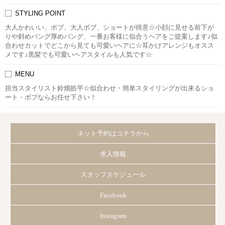
STYLING POINT
大人かわいい、ボブ、大人ボブ、ショートが得意☆小顔に見せる前下が
りや斜めバング厚めバング、一番お客様に似合うヘアをご提案します♪似
合わせカットでどこから見ても可愛いヘアに☆耳かけアレンジもオスス
メです♪黒髪でも可愛いヘアスタイルも人気です☆
MENU
担当スタイリスト鈴畑皓平☆似合わせ・簡単スタイリングが出来るショ
ート・ボブならお任せ下さい！
ネット予約はコチラから
求人情報
スタッフスケジュール
Facebook
Instagram