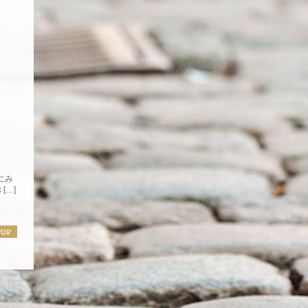
にみ
[…]
7時37分