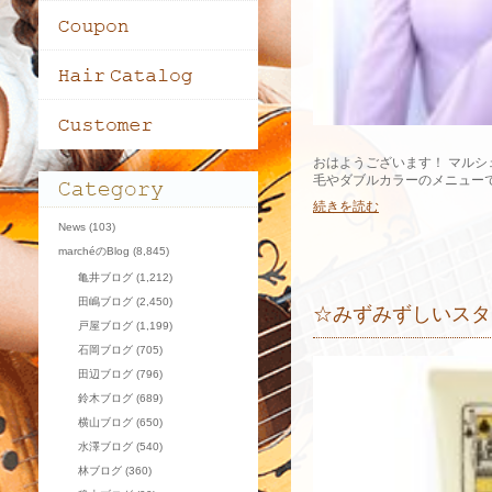
おはようございます！ マルシ
毛やダブルカラーのメニューで
続きを読む
News
(103)
marchéのBlog
(8,845)
亀井ブログ
(1,212)
田嶋ブログ
(2,450)
☆みずみずしいスタ
戸屋ブログ
(1,199)
石岡ブログ
(705)
田辺ブログ
(796)
鈴木ブログ
(689)
横山ブログ
(650)
水澤ブログ
(540)
林ブログ
(360)