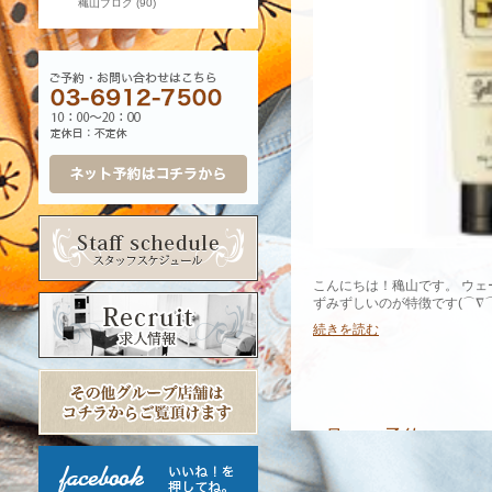
穐山ブログ
(90)
こんにちは！穐山です。 ウ
ずみずしいのが特徴です(⌒∇⌒
続きを読む
7月のご予約につい