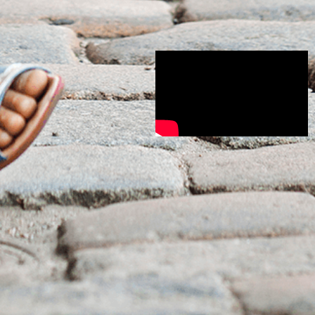
の影
も大