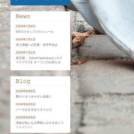
2026年7月8日
8月のスタッフスケジュール
2026年7月1日
求人情報への応募・見学申込み
2026年7月1日
新店舗・【shirof ikebukuro/シロフ
イケブクロ】オープンのお知らせ
2026年8月6日
夏のベタつきやすい頭皮に
2026年8月6日
パーマおすすめスタイル◎
こんにちは、田辺です。 い
響で頭皮や髪に負担がかかり
2026年8月6日
切です […]
湿気が気になる季節におすすめトリ
ートメント♪
続きを読む