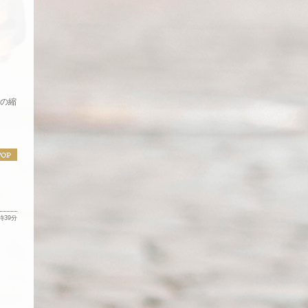
ーの縮
7時39分